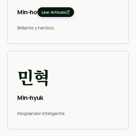
Min-ho
Leer Artículo
Brillante y heróico.
민혁
Min-hyuk
Resplandor inteligente.