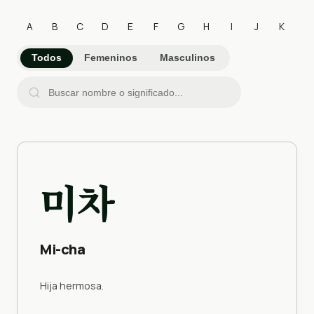
A
B
C
D
E
F
G
H
I
J
K
L
Todos
Femeninos
Masculinos
미차
Mi-cha
Hija hermosa.