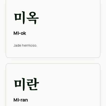
미옥
Mi-ok
Jade hermoso.
미란
Mi-ran