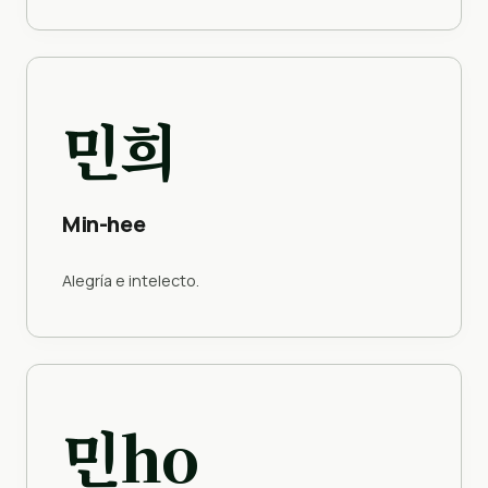
민희
Min-hee
Alegría e intelecto.
민ho