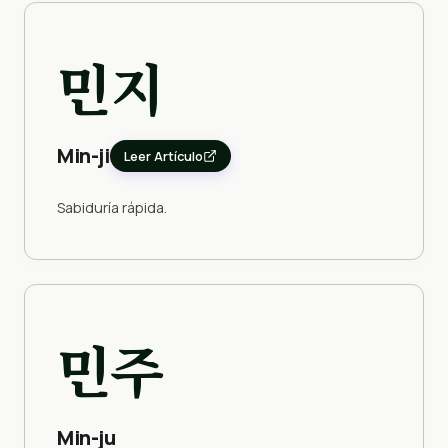
민지
Min-ji
Leer Artículo
Sabiduría rápida.
민주
Min-ju