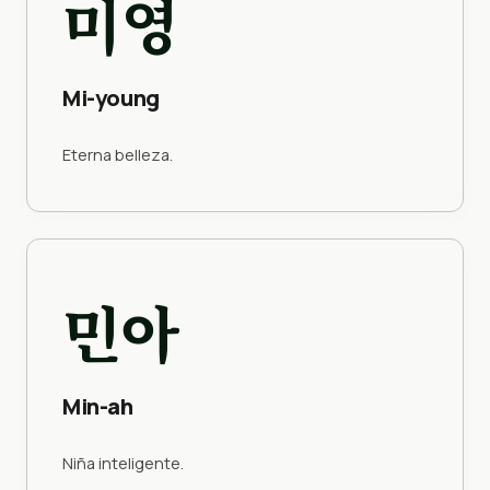
미영
Mi-young
Eterna belleza.
민아
Min-ah
Niña inteligente.