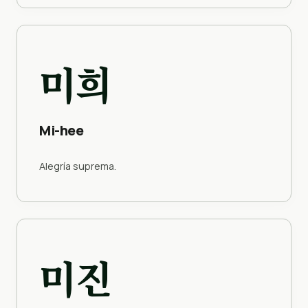
미희
Mi-hee
Alegría suprema.
미진