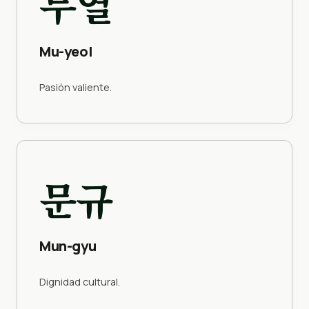
무열
Mu-yeol
Pasión valiente.
문규
Mun-gyu
Dignidad cultural.