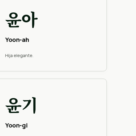
윤아
Yoon-ah
Hija elegante.
윤기
Yoon-gi