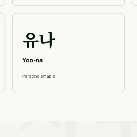
유나
Yoo-na
사
Persona amable.