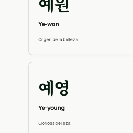
예원
Ye-won
Origen de la belleza.
예영
Ye-young
Gloriosa belleza.