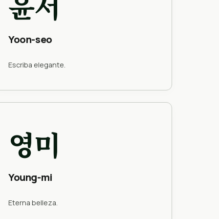
윤서
Yoon-seo
Escriba elegante.
영미
Young-mi
Eterna belleza.