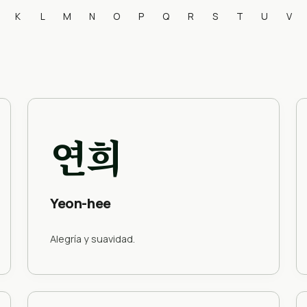
K
L
M
N
O
P
Q
R
S
T
U
V
연희
Yeon-hee
Alegría y suavidad.