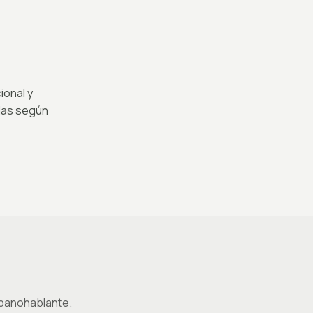
ional y
das según
spanohablante.