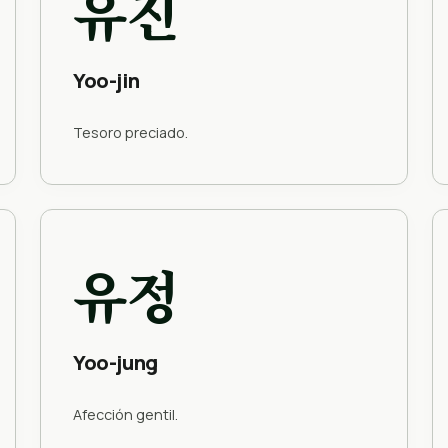
유진
Yoo-jin
Tesoro preciado.
유정
Yoo-jung
Afección gentil.