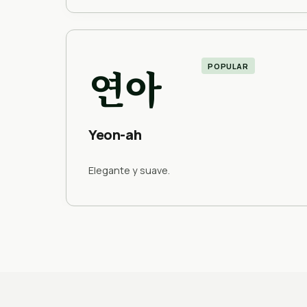
연아
POPULAR
Yeon-ah
Elegante y suave.