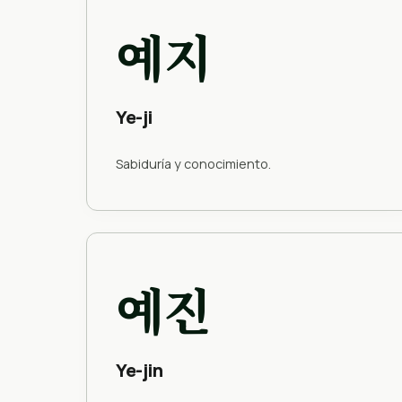
예지
Ye-ji
Sabiduría y conocimiento.
예진
Ye-jin