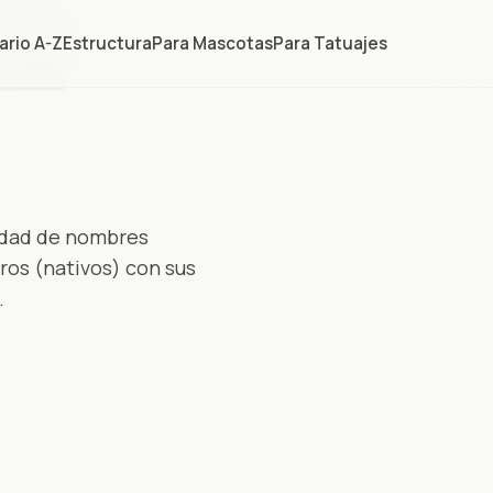
ario A-Z
Estructura
Para Mascotas
Para Tatuajes
edad de nombres
ros (nativos) con sus
.