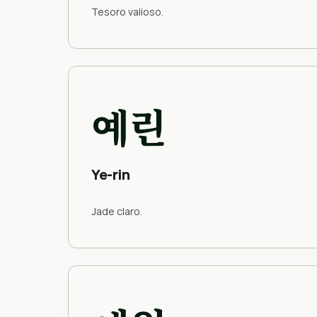
Tesoro valioso.
예린
Ye-rin
Jade claro.