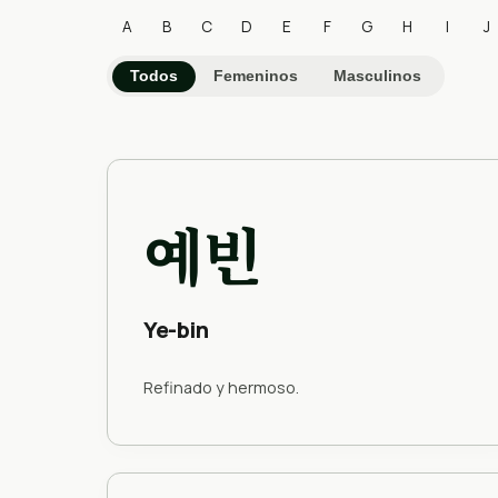
A
B
C
D
E
F
G
H
I
J
Todos
Femeninos
Masculinos
예빈
Ye-bin
Refinado y hermoso.