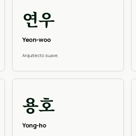
연우
Yeon-woo
Arquitecto suave.
용호
Yong-ho