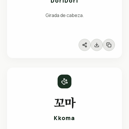
DoriDori
Girada de cabeza.
꼬마
Kkoma