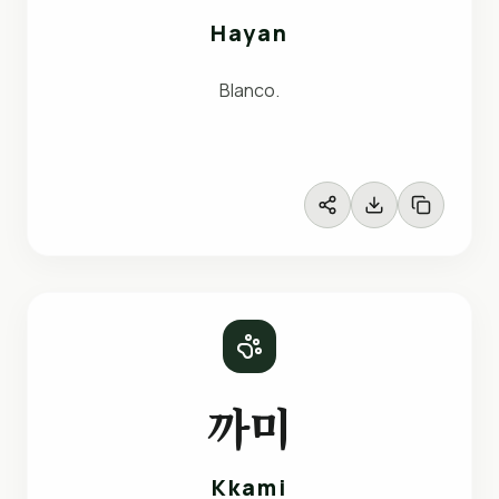
Hayan
Blanco.
까미
Kkami