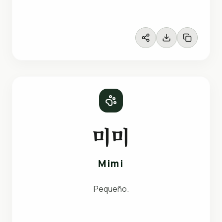
미미
Mimi
Pequeño.