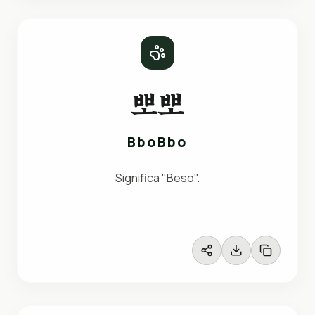
뽀뽀
BboBbo
Significa "Beso".