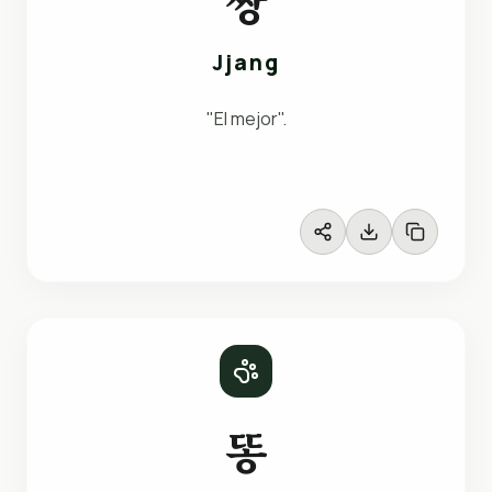
짱
Jjang
"El mejor".
똥