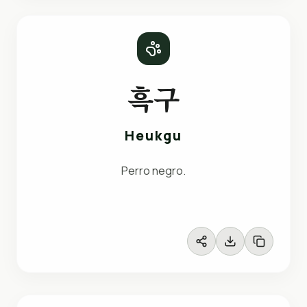
흑구
Heukgu
Perro negro.