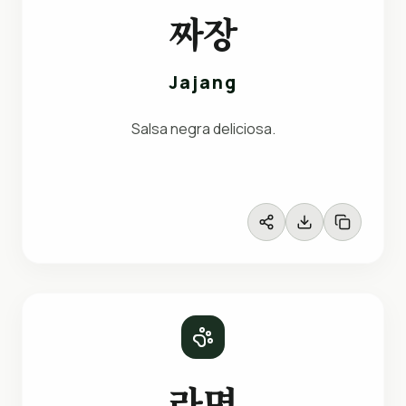
짜장
Jajang
Salsa negra deliciosa.
라면