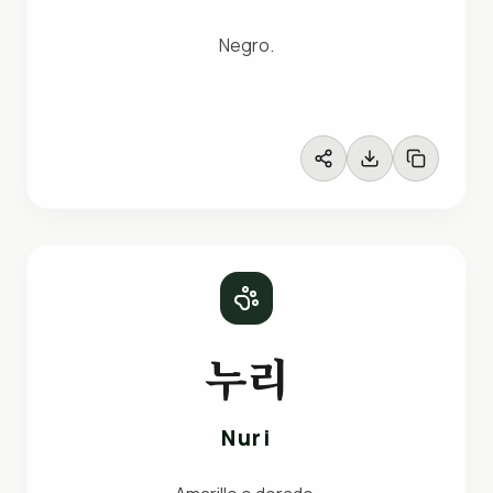
Negro.
누리
Nuri