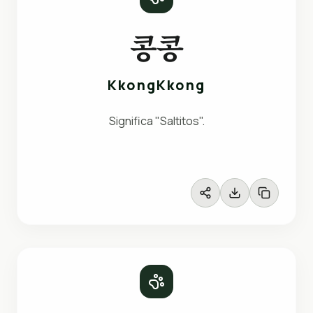
콩콩
KkongKkong
Significa "Saltitos".