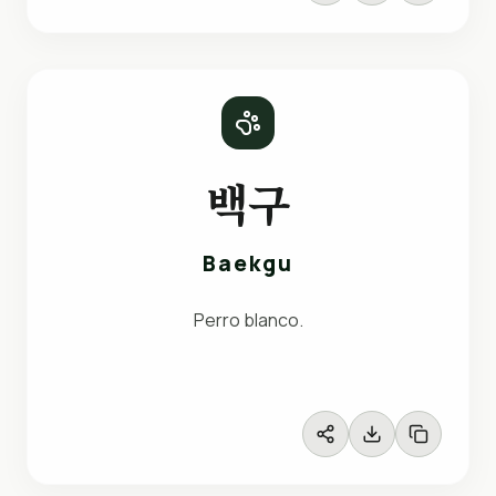
백구
Baekgu
Perro blanco.