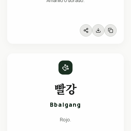
Amarillo o dorado.
빨강
Bbalgang
Rojo.