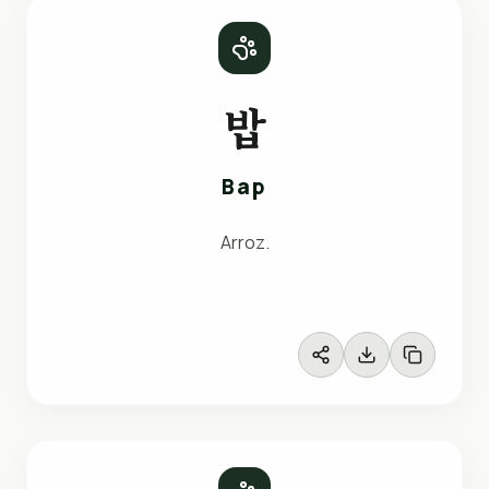
밥
Bap
Arroz.