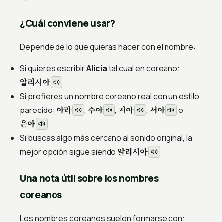
¿Cuál conviene usar?
Depende de lo que quieras hacer con el nombre:
Si quieres escribir
Alicia
tal cual en coreano:
알리시아
Si prefieres un nombre coreano real con un estilo
아라
수아
지아
서아
parecido:
,
,
,
o
은아
Si buscas algo más cercano al sonido original, la
알리시아
mejor opción sigue siendo
Una nota útil sobre los nombres
coreanos
Los nombres coreanos suelen formarse con: