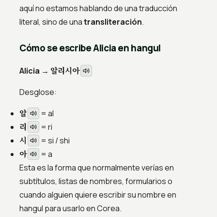
aquí no estamos hablando de una traducción
literal, sino de una
transliteración
.
Cómo se escribe Alicia en hangul
알리시아
Alicia →
Desglose:
알
= al
리
= ri
시
= si / shi
아
= a
Esta es la forma que normalmente verías en
subtítulos, listas de nombres, formularios o
cuando alguien quiere escribir su nombre en
hangul para usarlo en Corea.