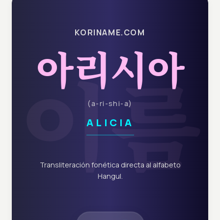
KORINAME.COM
아리시아
이름
(
a-ri-shi-a
)
ALICIA
Transliteración fonética directa al alfabeto
Hangul.