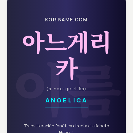
KORINAME.COM
아느게리
이름
카
(
a-neu-ge-ri-ka
)
ANGELICA
Transliteración fonética directa al alfabeto
Hangul.