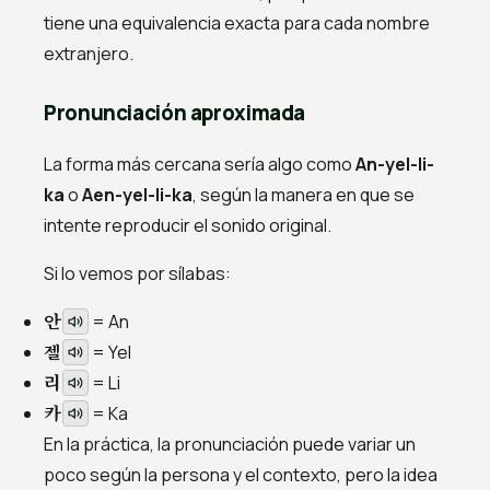
tiene una equivalencia exacta para cada nombre
extranjero.
Pronunciación aproximada
La forma más cercana sería algo como
An-yel-li-
ka
o
Aen-yel-li-ka
, según la manera en que se
intente reproducir el sonido original.
Si lo vemos por sílabas:
안
= An
젤
= Yel
리
= Li
카
= Ka
En la práctica, la pronunciación puede variar un
poco según la persona y el contexto, pero la idea