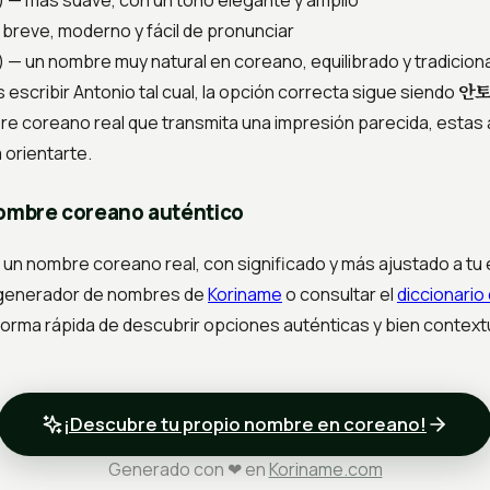
) — más suave, con un tono elegante y amplio
 breve, moderno y fácil de pronunciar
) — un nombre muy natural en coreano, equilibrado y tradiciona
안
s escribir Antonio tal cual, la opción correcta sigue siendo
e coreano real que transmita una impresión parecida, estas 
 orientarte.
nombre coreano auténtico
un nombre coreano real, con significado y más ajustado a tu e
 generador de nombres de
Koriname
o consultar el
diccionari
 forma rápida de descubrir opciones auténticas y bien context
¡Descubre tu propio nombre en coreano!
Generado con ❤ en
Koriname.com