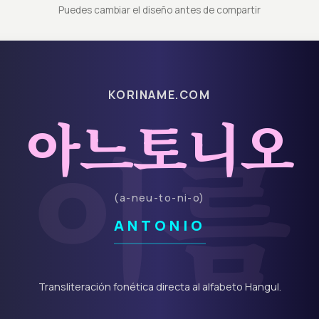
Puedes cambiar el diseño antes de compartir
KORINAME.COM
아느토니오
이름
(
a-neu-to-ni-o
)
ANTONIO
Transliteración fonética directa al alfabeto Hangul.