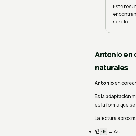
Este resul
encontran
sonido.
Antonio en 
naturales
Antonio
en corea
Es la adaptación m
es la forma que se
La lectura aproxim
안
→
An