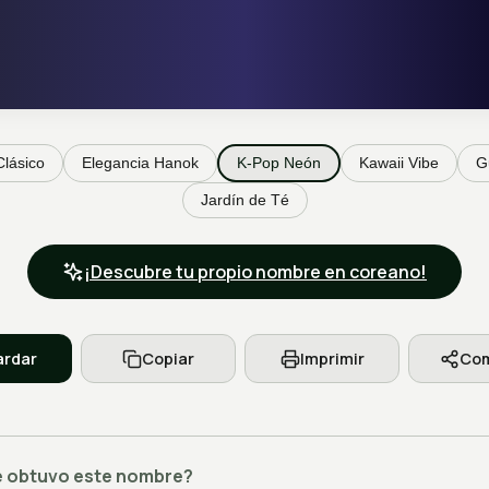
Clásico
Elegancia Hanok
K-Pop Neón
Kawaii Vibe
G
Jardín de Té
¡Descubre tu propio nombre en coreano!
rdar
Copiar
Imprimir
Com
 obtuvo este nombre?