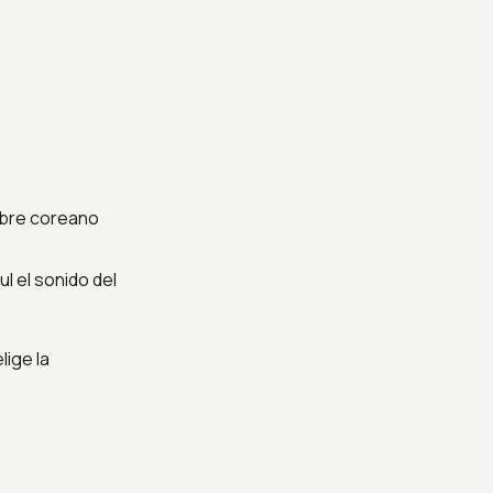
mbre coreano
ul el sonido del
ige la