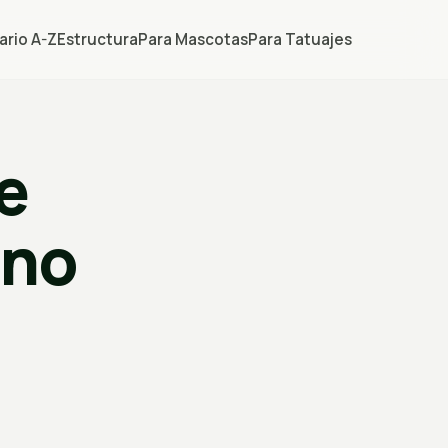
ario A-Z
Estructura
Para Mascotas
Para Tatuajes
e
ano