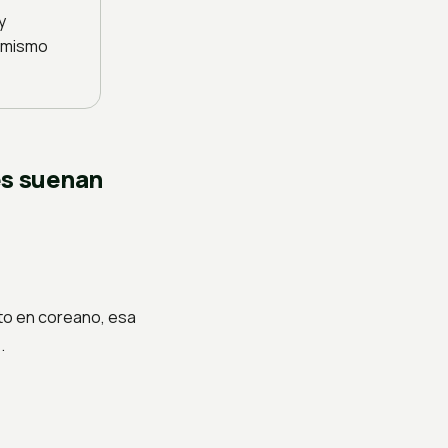
y
l mismo
es suenan
ito en coreano, esa
.