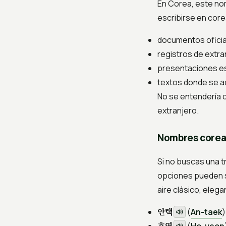
En Corea, este n
escribirse en core
documentos oficia
registros de extra
presentaciones es
textos donde se a
No se entendería 
extranjero.
Nombres corea
Si no buscas una t
opciones pueden s
aire clásico, elega
안택
(
An-taek
)
호연