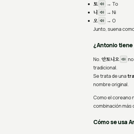
토
→
To
니
→
Ni
오
→
O
Junto, suena com
¿Antonio tiene
안토니오
No.
no 
tradicional.
Se trata de una
tr
nombre original.
Como el coreano n
combinación más c
Cómo se usa A