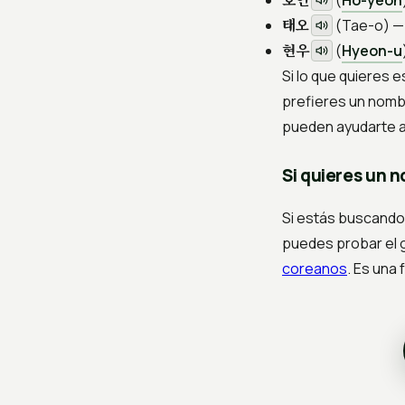
(
Ho-yeon
태오
(
Tae-o
) —
현우
(
Hyeon-u
Si lo que quieres e
prefieres un nombr
pueden ayudarte a
Si quieres un 
Si estás buscando 
puedes probar el
coreanos
. Es una