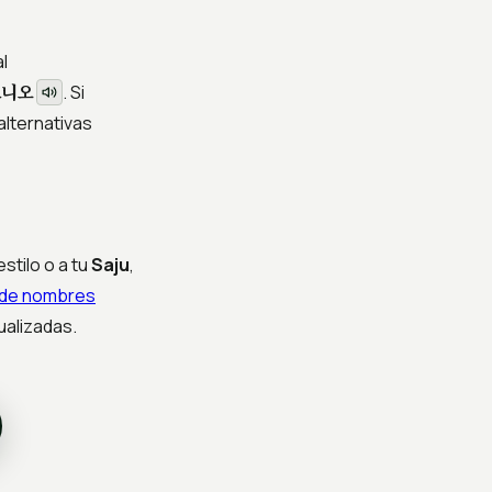
l
토니오
. Si
alternativas
stilo o a tu
Saju
,
o de nombres
ualizadas.