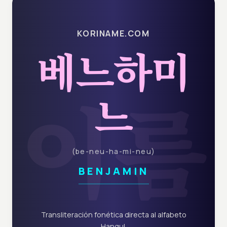
KORINAME.COM
베느하미
이름
느
(
be-neu-ha-mi-neu
)
BENJAMIN
Transliteración fonética directa al alfabeto
Hangul.