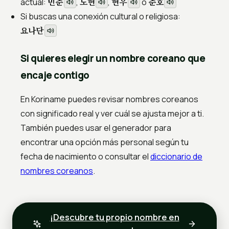
민준
도현
현우
준호
actual:
,
,
o
Si buscas una conexión cultural o religiosa:
요나단
Si quieres elegir un nombre coreano que
encaje contigo
En Koriname puedes revisar nombres coreanos
con significado real y ver cuál se ajusta mejor a ti.
También puedes usar el generador para
encontrar una opción más personal según tu
fecha de nacimiento o consultar el
diccionario de
nombres coreanos
.
¡Descubre tu propio nombre en