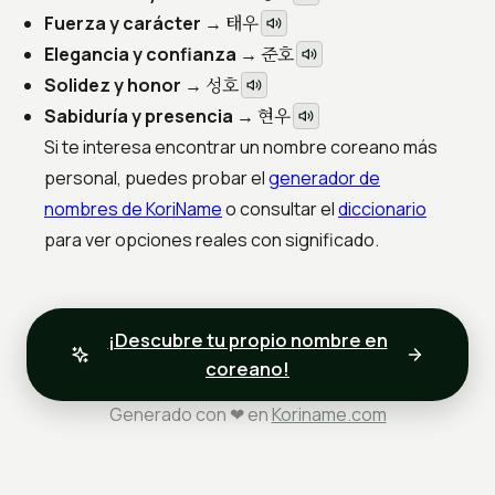
태우
Fuerza y carácter
→
준호
Elegancia y confianza
→
성호
Solidez y honor
→
현우
Sabiduría y presencia
→
Si te interesa encontrar un nombre coreano más
personal, puedes probar el
generador de
nombres de KoriName
o consultar el
diccionario
para ver opciones reales con significado.
¡Descubre tu propio nombre en
coreano!
Generado con ❤ en
Koriname.com