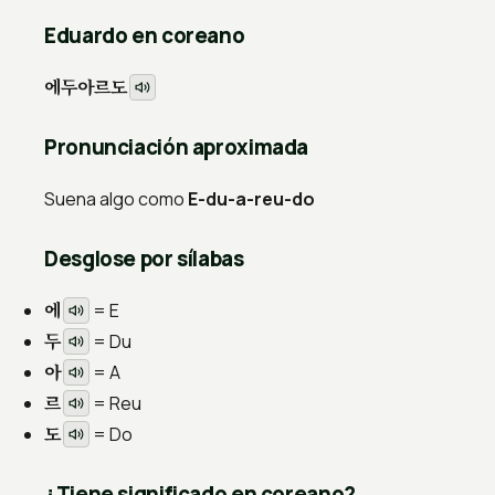
Eduardo en coreano
에두아르도
Pronunciación aproximada
Suena algo como
E-du-a-reu-do
Desglose por sílabas
에
= E
두
= Du
아
= A
르
= Reu
도
= Do
¿Tiene significado en coreano?