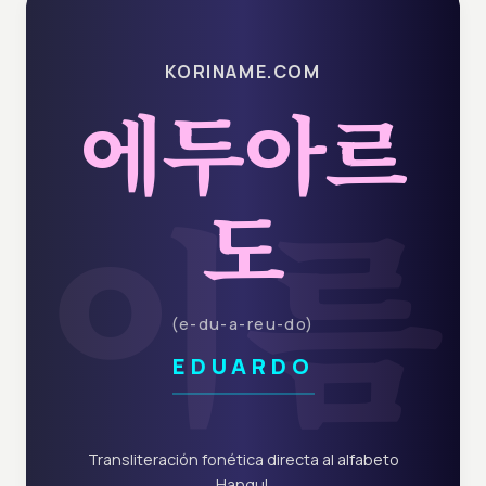
KORINAME.COM
에두아르
이름
도
(
e-du-a-reu-do
)
EDUARDO
Transliteración fonética directa al alfabeto
Hangul.