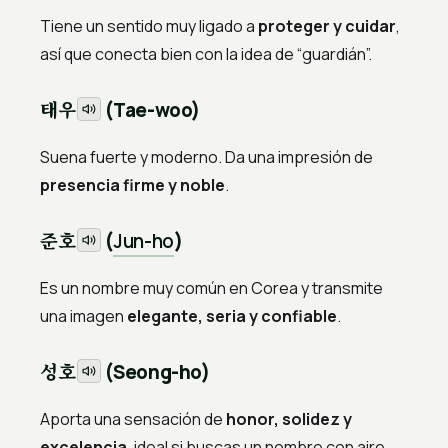
Tiene un sentido muy ligado a
proteger y cuidar
,
así que conecta bien con la idea de “guardián”.
태우
(Tae-woo)
Suena fuerte y moderno. Da una impresión de
presencia firme y noble
.
준호
(
Jun-ho
)
Es un nombre muy común en Corea y transmite
una imagen
elegante, seria y confiable
.
성호
(Seong-ho)
Aporta una sensación de
honor, solidez y
excelencia
, ideal si buscas un nombre con aire