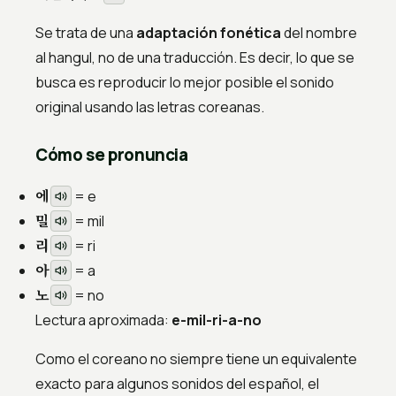
Se trata de una
adaptación fonética
del nombre
al hangul, no de una traducción. Es decir, lo que se
busca es reproducir lo mejor posible el sonido
original usando las letras coreanas.
Cómo se pronuncia
에
= e
밀
= mil
리
= ri
아
= a
노
= no
Lectura aproximada:
e-mil-ri-a-no
Como el coreano no siempre tiene un equivalente
exacto para algunos sonidos del español, el