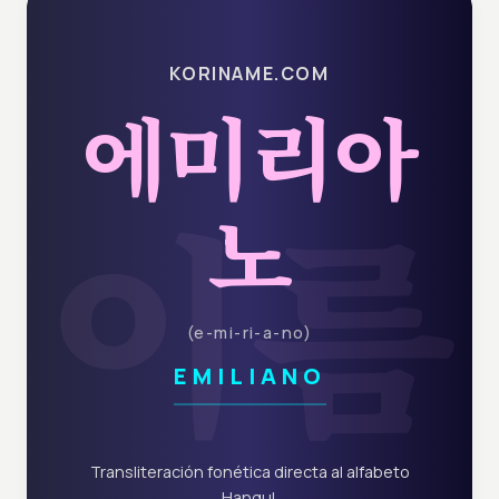
KORINAME.COM
에미리아
이름
노
(
e-mi-ri-a-no
)
EMILIANO
Transliteración fonética directa al alfabeto
Hangul.