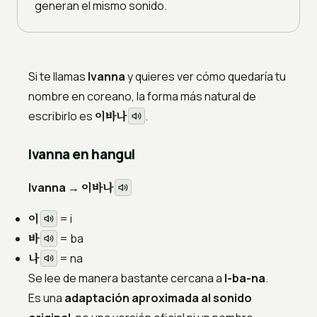
generan el mismo sonido.
Si te llamas
Ivanna
y quieres ver cómo quedaría tu
nombre en coreano, la forma más natural de
이바나
escribirlo es
.
Ivanna en hangul
이바나
Ivanna →
이
= i
바
= ba
나
= na
Se lee de manera bastante cercana a
I-ba-na
.
Es una
adaptación aproximada al sonido