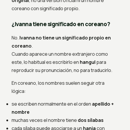
original
, no una versión oficial ni un nombre
coreano con significado propio.
¿Ivanna tiene significado en coreano?
No.
Ivanna no tiene un significado propio en
coreano
.
Cuando aparece un nombre extranjero como
este, lo habitual es escribirlo en
hangul
para
reproducir su pronunciación, no para traducirlo.
En coreano, los nombres suelen seguir otra
lógica:
se escriben normalmente en el orden
apellido +
nombre
muchas veces el nombre tiene
dos sílabas
cada sílaba puede asociarse a un
hanja
con