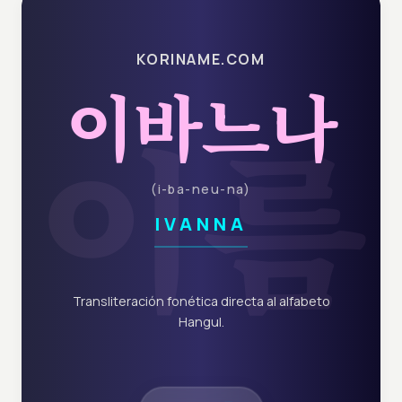
KORINAME.COM
이바느나
이름
(
i-ba-neu-na
)
IVANNA
Transliteración fonética directa al alfabeto
Hangul.