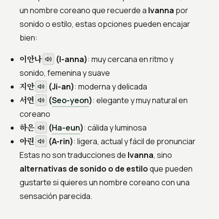
un nombre coreano que recuerde a
Ivanna
por
sonido o estilo, estas opciones pueden encajar
bien:
이안나
(I-anna)
: muy cercana en ritmo y
sonido, femenina y suave
지안
(Ji-an)
: moderna y delicada
서연
(
Seo-yeon
)
: elegante y muy natural en
coreano
하은
(
Ha-eun
)
: cálida y luminosa
아린
(A-rin)
: ligera, actual y fácil de pronunciar
Estas no son traducciones de
Ivanna
, sino
alternativas de sonido o de estilo
que pueden
gustarte si quieres un nombre coreano con una
sensación parecida.