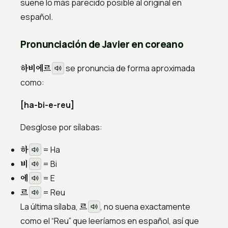
suene lo más parecido posible al original en
español.
Pronunciación de Javier en coreano
하비에르
se pronuncia de forma aproximada
como:
[ha-bi-e-reu]
Desglose por sílabas:
하
=
Ha
비
=
Bi
에
=
E
르
=
Reu
르
La última sílaba,
, no suena exactamente
como el “Reu” que leeríamos en español, así que