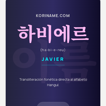
KORINAME.COM
하비에르
이름
(
ha-bi-e-reu
)
JAVIER
Transliteración fonética directa al alfabeto
Hangul.