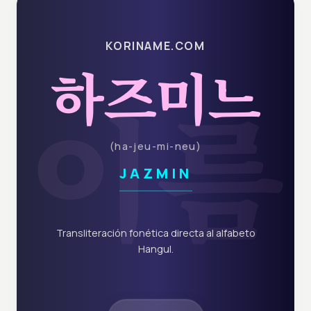
KORINAME.COM
하즈미느
이름
(
ha-jeu-mi-neu
)
JAZMIN
Transliteración fonética directa al alfabeto
Hangul.