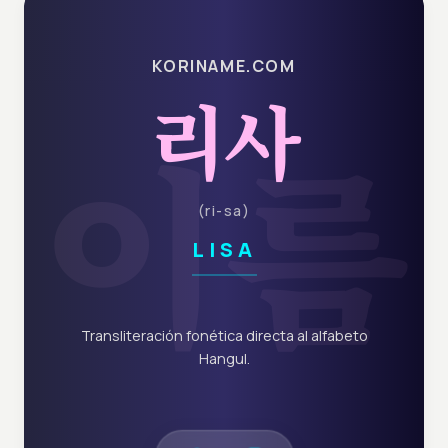
KORINAME.COM
리사
이름
(
ri-sa
)
LISA
Transliteración fonética directa al alfabeto
Hangul.