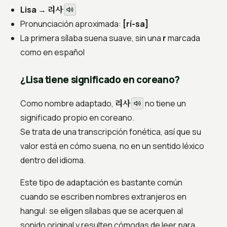
리사
Lisa
→
Pronunciación aproximada:
[rí-sa]
La primera sílaba suena suave, sin una
r
marcada
como en español
¿Lisa tiene significado en coreano?
리사
Como nombre adaptado,
no tiene un
significado propio en coreano.
Se trata de una transcripción fonética, así que su
valor está en cómo suena, no en un sentido léxico
dentro del idioma.
Este tipo de adaptación es bastante común
cuando se escriben nombres extranjeros en
hangul: se eligen sílabas que se acerquen al
sonido original y resulten cómodas de leer para