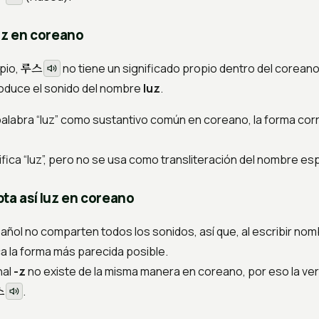
uz en coreano
루스
pio,
no tiene un significado propio dentro del coreano
oduce el sonido del nombre
luz
.
palabra “luz” como sustantivo común en coreano, la forma co
ifica “luz”, pero no se usa como transliteración del nombre es
ta así luz en coreano
pañol no comparten todos los sonidos, así que, al escribir no
a la forma más parecida posible.
nal
-z
no existe de la misma manera en coreano, por eso la ver
스
.