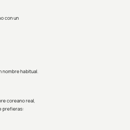
no con un
un nombre habitual.
re coreano real,
e prefieras: