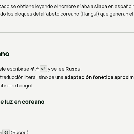
tado se obtiene leyendo el nombre sílaba a sílaba en español 
do los bloques del alfabeto coreano (Hangul) que generan e
ano
루스
le escribirse
y se lee
Ruseu
.
traducción literal, sino de una
adaptación fonética aproxi
bre en hangul.
e luz en coreano
스
(
Ruseu
).