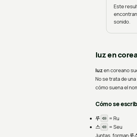
Este resul
encontran
sonido.
luz en core
luz
en coreano sue
No se trata de una 
cómo suena el nom
Cómo se escrib
루
=
Ru
스
=
Seu
루
Juntas, forman