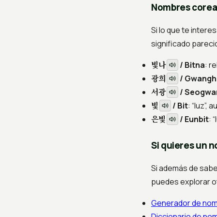
Nombres corean
Si lo que te inter
significado pareci
빛나
/ Bitna
: r
광희
/ Gwangh
서광
/ Seogwa
빛
/ Bit
: “luz”
은빛
/ Eunbit
: 
Si quieres un 
Si además de sab
puedes explorar ot
Generador de no
Diccionario de n