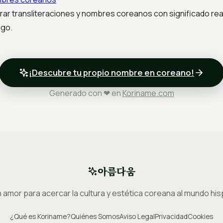
r transliteraciones y nombres coreanos con significado real,
igo.
¡Descubre tu propio nombre en coreano!
Generado con ❤ en
Koriname.com
아름다움
 amor para acercar la cultura y estética coreana al mundo hi
¿Qué es Koriname?
Quiénes Somos
Aviso Legal
Privacidad
Cookies