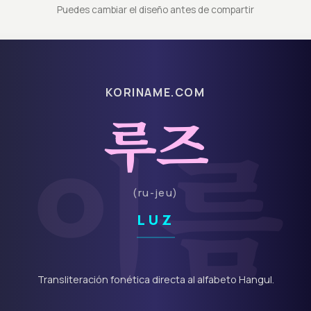
Puedes cambiar el diseño antes de compartir
KORINAME.COM
루즈
이름
(
ru-jeu
)
LUZ
Transliteración fonética directa al alfabeto Hangul.