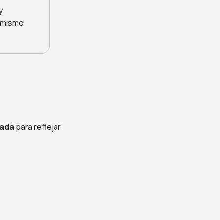
y
l mismo
mada
para reflejar