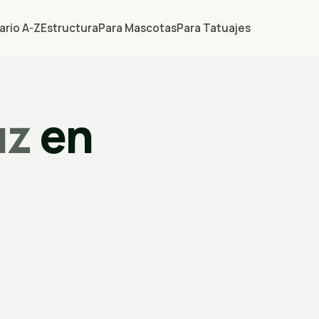
ario A-Z
Estructura
Para Mascotas
Para Tatuajes
uz
en