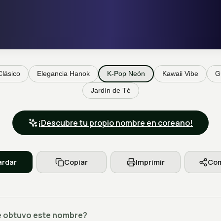
Clásico
Elegancia Hanok
K-Pop Neón
Kawaii Vibe
G
Jardín de Té
¡Descubre tu propio nombre en coreano!
rdar
Copiar
Imprimir
Com
 obtuvo este nombre?