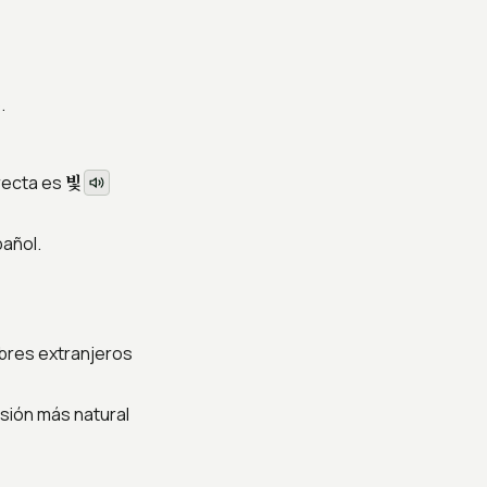
.
빛
rrecta es
pañol.
mbres extranjeros
sión más natural