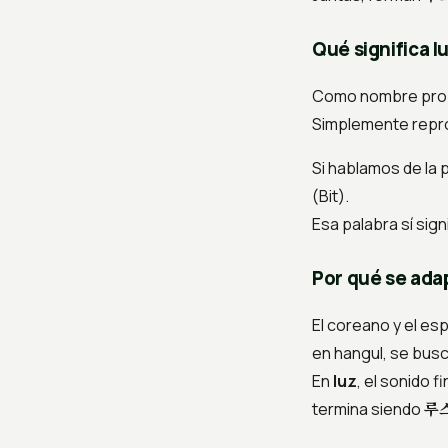
Qué significa l
Como nombre pro
Simplemente repr
Si hablamos de la 
(
Bit
).
Esa palabra sí sign
Por qué se adap
El coreano y el es
en hangul, se busc
En
luz
, el sonido fi
루
termina siendo