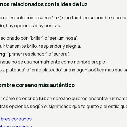
os relacionados con la idea de luz
esa no es solo cómo suena “luz”, sino también un nombre corea
do, hay opciones muy bonitas:
elacionado con “brillar” o “ser luminosa”.
ui
: transmite brillo, resplandor y alegría.
ng
: “primer resplandor” o “aurora”.
, aunque no se usa normalmente como nombre propio.
“luz plateada” o “brillo plateado”, una imagen poética más que 
nombre coreano más auténtico
er cómo se escribe
luz
en coreano quieres encontrar un nomb
ras opciones según el significado que te guste o el estilo qu
mbres coreanos
ombres coreanos