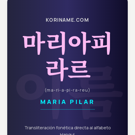
KORINAME.COM
마리아피
이름
라르
(
ma-ri-a-pi-ra-reu
)
MARIA PILAR
Transliteración fonética directa al alfabeto
Hangul.