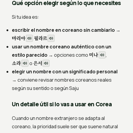
Qué opción elegir según lo que necesites
Si tu idea es:
escribir el nombre en coreano sin cambiarlo
→
마리아
필라르
usar un nombre coreano auténtico con un
미나
estilo parecido
→ opciones como
,
소라
은서
o
elegir un nombre con un significado personal
→ conviene revisar nombres coreanos reales
según su sentido o según Saju
Un detalle útil si lo vas a usar en Corea
Cuando un nombre extranjero se adapta al
coreano, la prioridad suele ser que suene natural