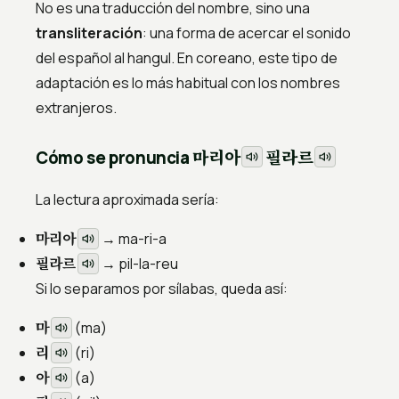
No es una traducción del nombre, sino una
transliteración
: una forma de acercar el sonido
del español al hangul. En coreano, este tipo de
adaptación es lo más habitual con los nombres
extranjeros.
마리아
필라르
Cómo se pronuncia
La lectura aproximada sería:
마리아
→
ma-ri-a
필라르
→
pil-la-reu
Si lo separamos por sílabas, queda así:
마
(
ma
)
리
(
ri
)
아
(
a
)