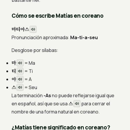
bastante fiel.
Cómo se escribe Matías en coreano
마티아스
Pronunciación aproximada:
Ma-ti-a-seu
Desglose por sílabas:
마
= Ma
티
= Ti
아
= A
스
= Seu
La terminación
-As
no puede reflejarse igual que
스
en español, así que se usa
para cerrar el
nombre de una forma natural en coreano.
¿Matías tiene significado en coreano?