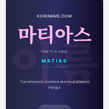
KORINAME.COM
마티아스
이름
(
ma-ti-a-seu
)
MATIAS
Transliteración fonética directa al alfabeto
Hangul.