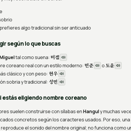
me
sobrio
prefieres algo tradicional sin ser anticuado
gir según lo que buscas
미겔
Miguel
tal como suena:
민준
도윤
bre coreano real con un estilo moderno:
o
현우
más clásico y con peso:
성민
ón sobria y tradicional:
si estás eligiendo nombre coreano
bres suelen construirse con sílabas en
Hangul
y muchas vece
icados concretos según los caracteres usados. Por eso, una 
 reproduce el sonido del nombre original; no funciona como