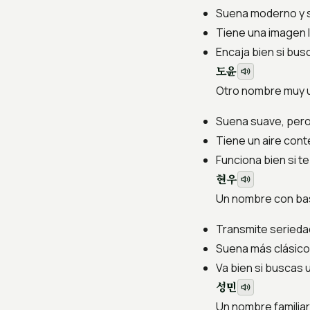
Suena moderno y s
Tiene una imagen l
Encaja bien si bus
도윤
Otro nombre muy u
Suena suave, pero
Tiene un aire co
Funciona bien si t
현우
Un nombre con ba
Transmite serieda
Suena más clásico
Va bien si buscas 
성민
Un nombre familia