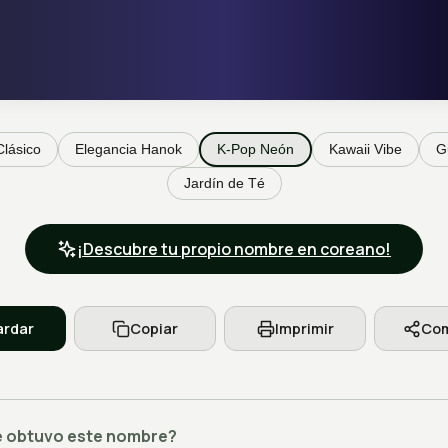
Clásico
Elegancia Hanok
K-Pop Neón
Kawaii Vibe
G
Jardín de Té
¡Descubre tu propio nombre en coreano!
rdar
Copiar
Imprimir
Com
 obtuvo este nombre?