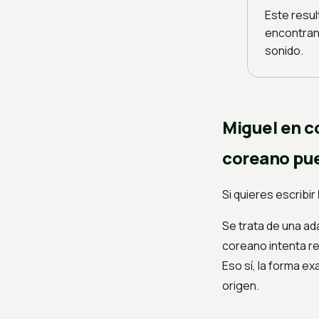
Este resul
encontran
sonido.
Miguel en c
coreano pue
Si quieres escribir
Se trata de una ad
coreano intenta re
Eso sí, la forma e
origen.