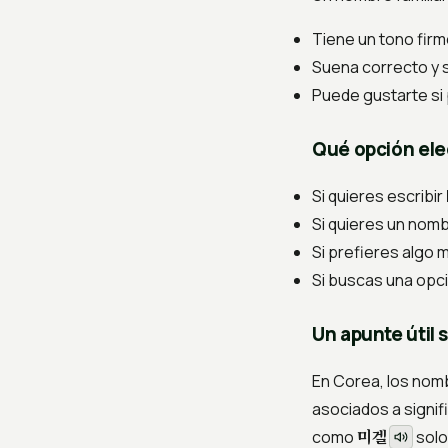
Tiene un tono fir
Suena correcto y 
Puede gustarte si 
Qué opción ele
Si quieres escribir
Si quieres un nom
Si prefieres algo 
Si buscas una opci
Un apunte útil 
En Corea, los nom
asociados a signif
미겔
como
solo