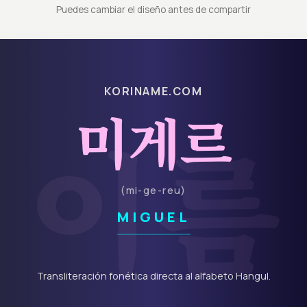
Puedes cambiar el diseño antes de compartir
KORINAME.COM
미게르
이름
(
mi-ge-reu
)
MIGUEL
Transliteración fonética directa al alfabeto Hangul.