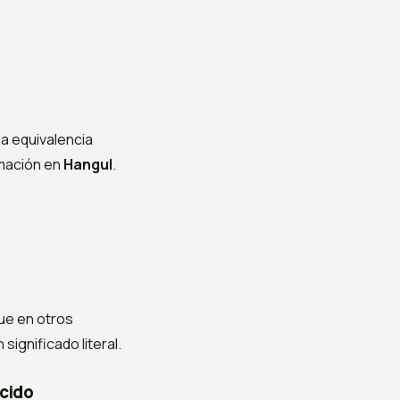
a equivalencia
imación en
Hangul
.
que en otros
ignificado literal.
ecido