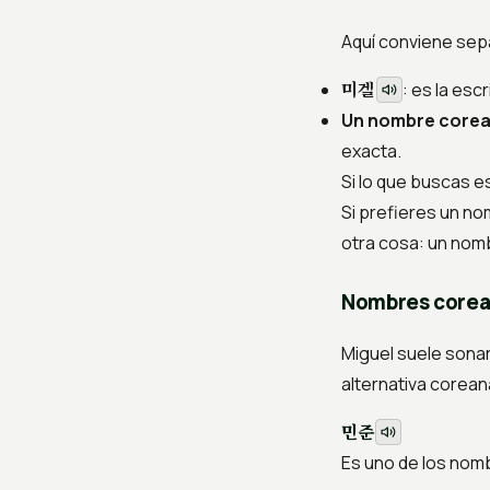
Aquí conviene sep
미겔
: es la esc
Un nombre corea
exacta.
Si lo que buscas 
Si prefieres un n
otra cosa: un nomb
Nombres corean
Miguel suele sonar
alternativa corean
민준
Es uno de los nom