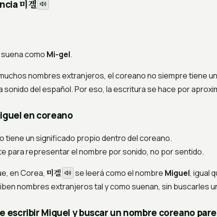
미겔
ncia
, suena como
Mi-gel
.
uchos nombres extranjeros, el coreano no siempre tiene un
 sonido del español. Por eso, la escritura se hace por aprox
Miguel en coreano
o tiene un significado propio dentro del coreano.
e para representar el nombre por sonido, no por sentido.
미겔
ue, en Corea,
se leerá como el nombre
Miguel
, igual 
ben nombres extranjeros tal y como suenan, sin buscarles un s
re escribir Miguel y buscar un nombre coreano par