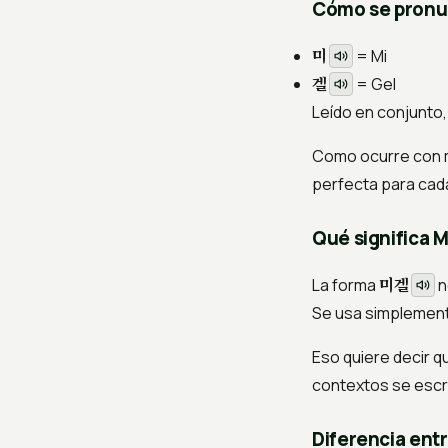
Cómo se pronu
미
=
Mi
겔
=
Gel
Leído en conjunto
Como ocurre con m
perfecta para cada
Qué significa 
미겔
La forma
n
Se usa simplement
Eso quiere decir q
contextos se escri
Diferencia ent