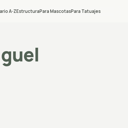
ario A-Z
Estructura
Para Mascotas
Para Tatuajes
iguel