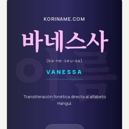
KORINAME.COM
바네스사
이름
(
ba-ne-seu-sa
)
VANESSA
Transliteración fonética directa al alfabeto
Hangul.