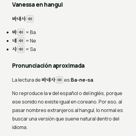
Vanessa en hangul
바네사
바
= Ba
네
= Ne
사
= Sa
Pronunciación aproximada
바네사
La lectura de
es
Ba-ne-sa
.
No reproduce la
v
del español o del inglés, porque
ese sonido no existe igual en coreano. Por eso, al
pasar nombres extranjeros al hangul, lo normal es
buscar una versión que suene natural dentro del
idioma.