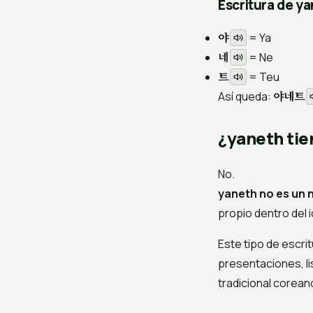
Escritura de y
야
= Ya
네
= Ne
트
= Teu
야네트
Así queda:
¿yaneth tie
No.
yaneth no es un
propio dentro del 
Este tipo de escr
presentaciones, l
tradicional corean