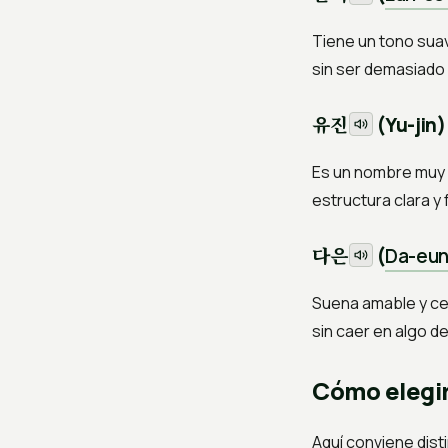
Tiene un tono suav
sin ser demasiado 
유진
(Yu-jin)
Es un nombre muy 
estructura clara y 
다은
(
Da-eu
Suena amable y ce
sin caer en algo de
Cómo elegir
Aquí conviene dist