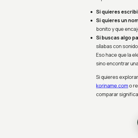
Si quieres escrib
Si quieres un no
bonito y que encaj
Si buscas algo p
sílabas con sonido
Eso hace que la el
sino encontrar una 
Si quieres explor
koriname.com
o re
comparar significa