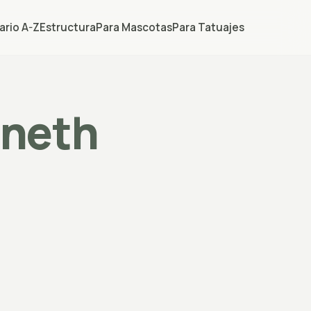
ario A-Z
Estructura
Para Mascotas
Para Tatuajes
neth