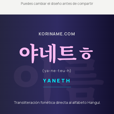
Puedes cambiar el diseño antes de compartir
KORINAME.COM
야네트ㅎ
이름
(
ya-ne-teu-h
)
YANETH
Transliteración fonética directa al alfabeto Hangul.