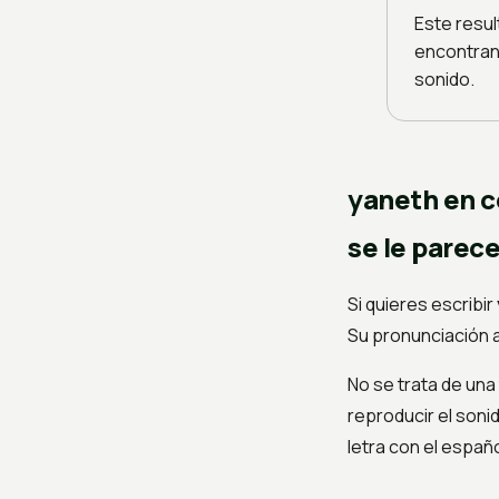
Este resul
encontran
sonido.
yaneth en c
se le parec
Si quieres escribir
Su pronunciación 
No se trata de una
reproducir el soni
letra con el españo