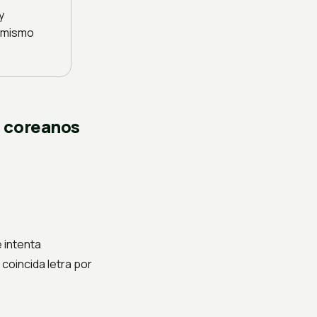
y
l mismo
s coreanos
 intenta
coincida letra por