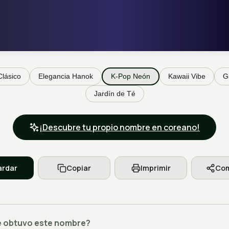
Clásico
Elegancia Hanok
K-Pop Neón
Kawaii Vibe
G
Jardín de Té
¡Descubre tu propio nombre en coreano!
rdar
Copiar
Imprimir
Com
 obtuvo este nombre?