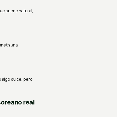
que suene natural,
aneth una
 algo dulce, pero
coreano real