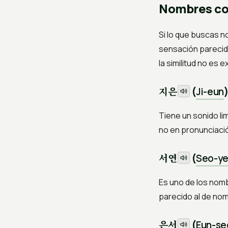
Nombres co
Si lo que buscas n
sensación parecida
la similitud no es
지은
(
Ji-eun
Tiene un sonido li
no en pronunciació
서연
(
Seo-y
Es uno de los nom
parecido al de no
은서
(
Eun-se