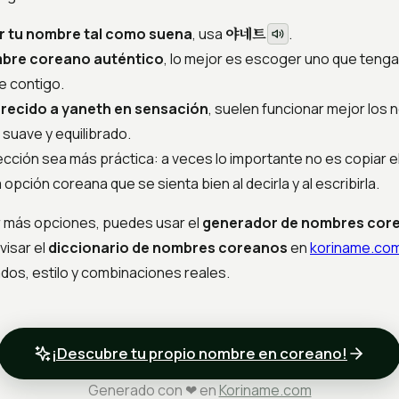
야네트
ir tu nombre tal como suena
, usa
.
mbre coreano auténtico
, lo mejor es escoger uno que tenga
e contigo.
arecido a yaneth en sensación
, suelen funcionar mejor los
 suave y equilibrado.
ección sea más práctica: a veces lo importante no es copiar el
opción coreana que se sienta bien al decirla y al escribirla.
ar más opciones, puedes usar el
generador de nombres cor
visar el
diccionario de nombres coreanos
en
koriname.com
dos, estilo y combinaciones reales.
¡Descubre tu propio nombre en coreano!
Generado con ❤ en
Koriname.com