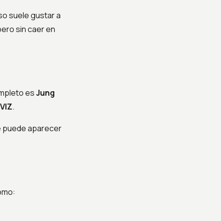
eso suele gustar a
ero sin caer en
mpleto es
Jung
IVIZ
.
e puede aparecer
omo: