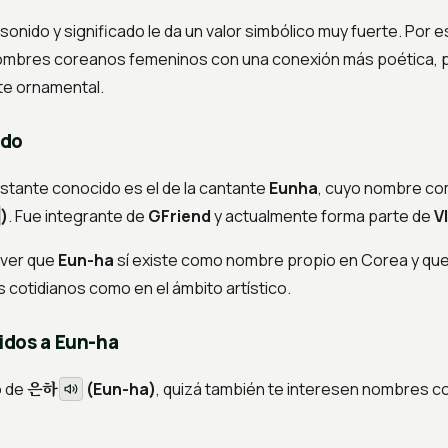
sonido y significado le da un valor simbólico muy fuerte. Por 
mbres coreanos femeninos con una conexión más poética, p
e ornamental.
ido
stante conocido es el de la cantante
Eunha
, cuyo nombre co
)
. Fue integrante de
GFriend
y actualmente forma parte de
V
 ver que
Eun-ha
sí existe como nombre propio en Corea y qu
 cotidianos como en el ámbito artístico.
idos a Eun-ha
은하
o de
(Eun-ha)
, quizá también te interesen nombres c
)