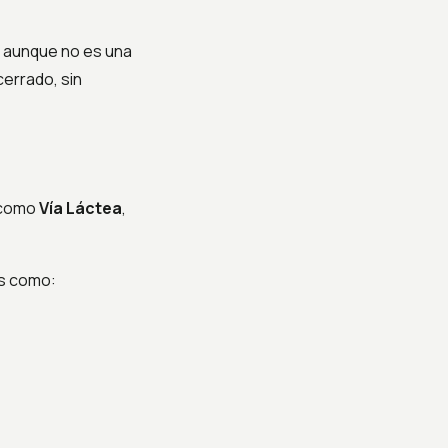
, aunque no es una
cerrado, sin
 como
Vía Láctea
,
as como: