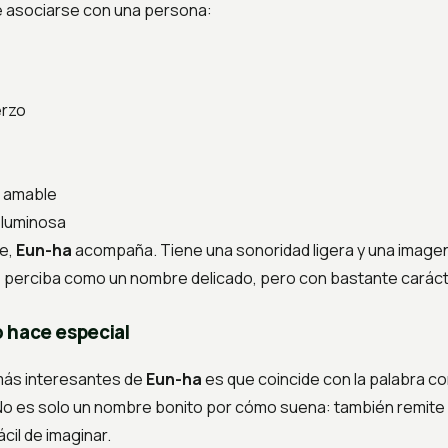
 asociarse con una persona:
erzo
a amable
y luminosa
e,
Eun-ha
acompaña. Tiene una sonoridad ligera y una imagen 
e perciba como un nombre delicado, pero con bastante caráct
lo hace especial
más interesantes de
Eun-ha
es que coincide con la palabra c
 No es solo un nombre bonito por cómo suena: también remite
fácil de imaginar.