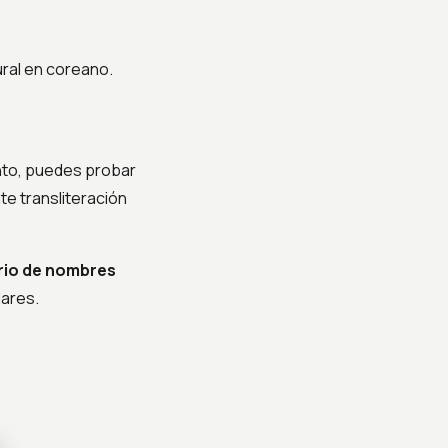
ral en coreano.
nto, puedes probar
e transliteración
rio de nombres
lares.