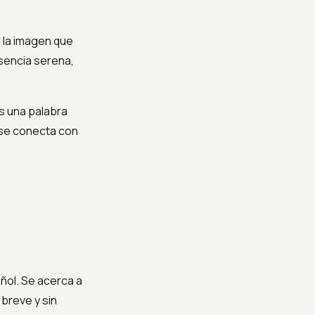
 la imagen que
esencia serena,
s una palabra
 se conecta con
ñol. Se acerca a
 breve y sin