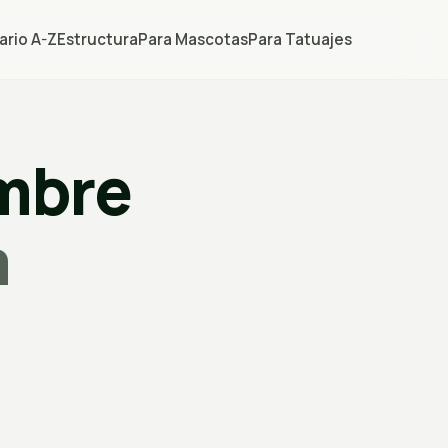
ario A-Z
Estructura
Para Mascotas
Para Tatuajes
ombre
a