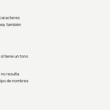
s caracteres
xia, también
sí tiene un tono
 no resulta
tipo de nombres