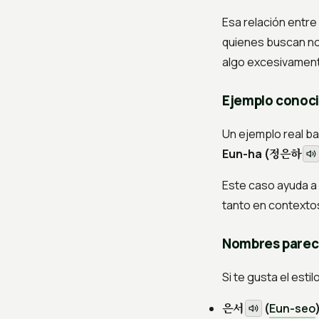
Esa relación entre 
quienes buscan no
algo excesivament
Ejemplo conoc
Un ejemplo real ba
정은하
Eun-ha (
Este caso ayuda a
tanto en contextos
Nombres parec
Si te gusta el estil
은서
(
Eun-seo