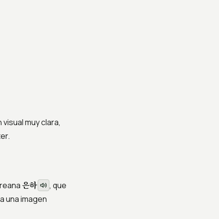
visual muy clara,
er.
은하
oreana
, que
 a una imagen