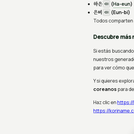
하은
(
Ha-eun
)
은비
(Eun-bi)
Todos comparten u
Descubre más 
Si estás buscando
nuestros generado
para ver cómo que
Y si quieres explo
coreanos
para de
Haz clic en
https:/
https://koriname.