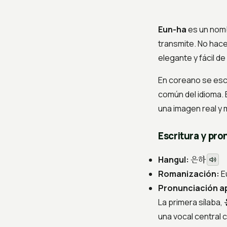
Eun-ha
es un nomb
transmite. No hace
elegante y fácil de
En coreano se es
común del idioma. 
una imagen real y 
Escritura y pr
은하
Hangul:
Romanización:
E
Pronunciación a
La primera sílaba,
una vocal central 