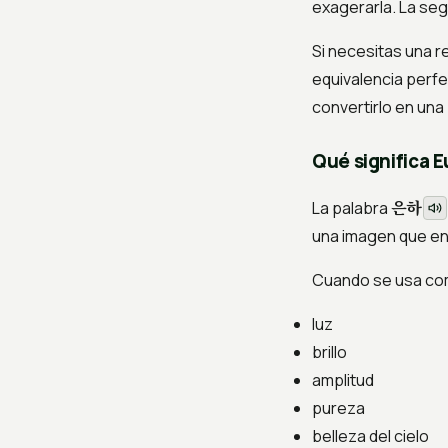
exagerarla. La seg
Si necesitas una r
equivalencia perfe
convertirlo en una
Qué significa 
은하
La palabra
una imagen que en
Cuando se usa com
luz
brillo
amplitud
pureza
belleza del cielo