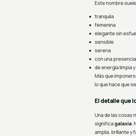
Este nombre suele
tranquila
femenina
elegante sin esfu
sensible
serena
con una presenci
de energía limpia 
Más que imponers
lo que hace que s
El detalle que 
Una de las cosas 
significa
galaxia
.
amplia, brillante y 