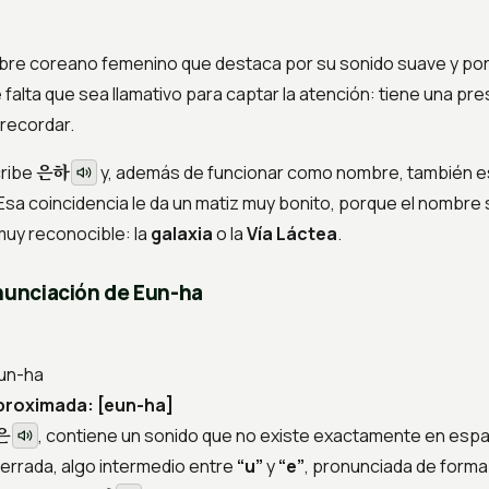
re coreano femenino que destaca por su sonido suave y por
 falta que sea llamativo para captar la atención: tiene una pr
 recordar.
은하
cribe
y, además de funcionar como nombre, también e
Esa coincidencia le da un matiz muy bonito, porque el nombre
muy reconocible: la
galaxia
o la
Vía Láctea
.
onunciación de Eun-ha
un-ha
proximada:
[eun-ha]
은
, contiene un sonido que no existe exactamente en espa
cerrada, algo intermedio entre
“u”
y
“e”
, pronunciada de forma