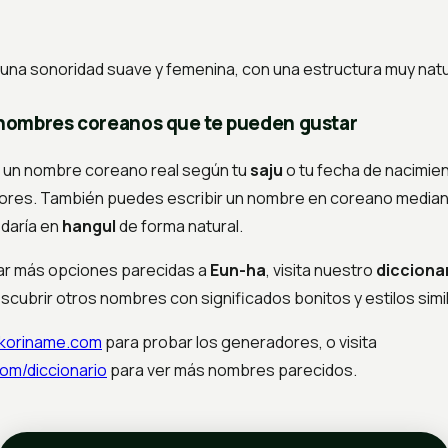
na sonoridad suave y femenina, con una estructura muy natu
nombres coreanos que te pueden gustar
 un nombre coreano real según tu
saju
o tu fecha de nacimie
res. También puedes escribir un nombre en coreano mediant
daría en
hangul
de forma natural.
rar más opciones parecidas a
Eun-ha
, visita nuestro
dicciona
scubrir otros nombres con significados bonitos y estilos simi
/koriname.com
para probar los generadores, o visita
com/diccionario
para ver más nombres parecidos.