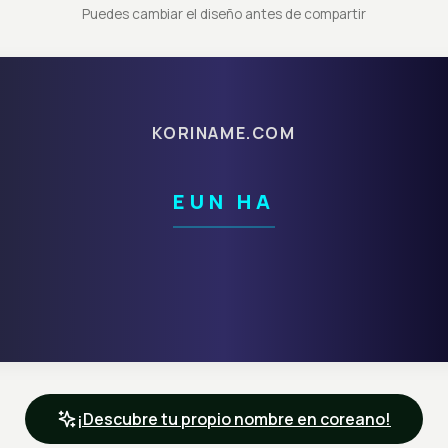
Puedes cambiar el diseño antes de compartir
KORINAME.COM
EUN HA
¡Descubre tu propio nombre en coreano!