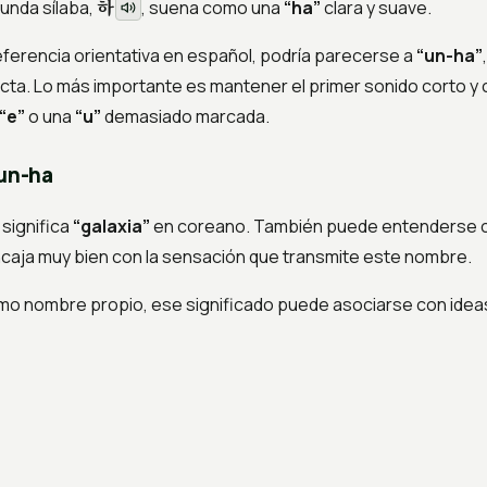
하
unda sílaba,
, suena como una
“ha”
clara y suave.
eferencia orientativa en español, podría parecerse a
“un-ha”
cta. Lo más importante es mantener el primer sonido corto y 
“e”
o una
“u”
demasiado marcada.
Eun-ha
significa
“galaxia”
en coreano. También puede entenderse
caja muy bien con la sensación que transmite este nombre.
o nombre propio, ese significado puede asociarse con ide