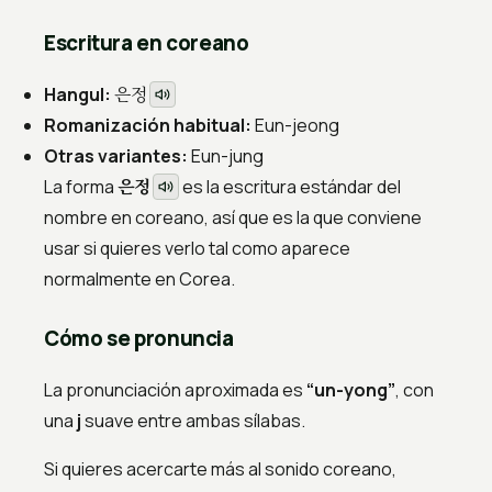
Escritura en coreano
은정
Hangul:
Romanización habitual:
Eun-jeong
Otras variantes:
Eun-jung
은정
La forma
es la escritura estándar del
nombre en coreano, así que es la que conviene
usar si quieres verlo tal como aparece
normalmente en Corea.
Cómo se pronuncia
La pronunciación aproximada es
“un-yong”
, con
una
j
suave entre ambas sílabas.
Si quieres acercarte más al sonido coreano,