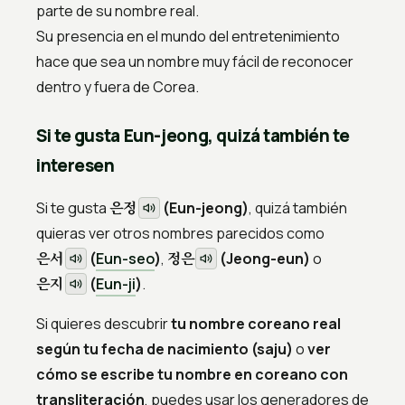
parte de su nombre real.
Su presencia en el mundo del entretenimiento
hace que sea un nombre muy fácil de reconocer
dentro y fuera de Corea.
Si te gusta Eun-jeong, quizá también te
interesen
은정
Si te gusta
(Eun-jeong)
, quizá también
quieras ver otros nombres parecidos como
은서
정은
(
Eun-seo
)
,
(Jeong-eun)
o
은지
(
Eun-ji
)
.
Si quieres descubrir
tu nombre coreano real
según tu fecha de nacimiento (saju)
o
ver
cómo se escribe tu nombre en coreano con
transliteración
, puedes usar los generadores de