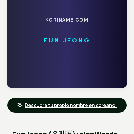
KORINAME.COM
EUN JEONG
¡Descubre tu propio nombre en coreano!
은정
Eun-jeong (
): significado,