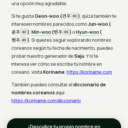
una opción muy agradable.
건우
Si te gusta
Geon-woo (
)
, quizá también te
interesen nombres parecidos como
Jun-woo (
준우
민우
)
,
Min-woo
(
)
o
Hyun-woo
(
현우
)
. Si quieres seguir explorando nombres
coreanos según tu fecha de nacimiento, puedes
probar nuestro generador de
Saju
. Y si te
interesa ver cómo se escribe tu nombre en
coreano, visita
Koriname
:
https://koriname.com
También puedes consultar el
diccionario de
nombres coreanos
aquí:
https://koriname.com/diccionario
¡Descubre tu propio nombre en