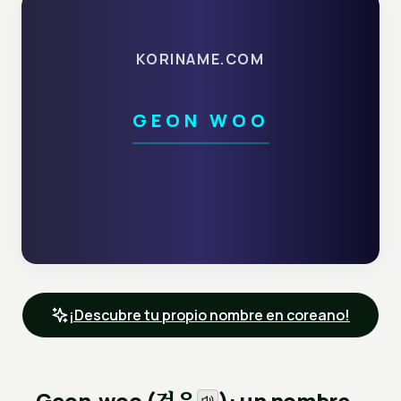
KORINAME.COM
GEON WOO
¡Descubre tu propio nombre en coreano!
건우
Geon-woo (
): un nombre