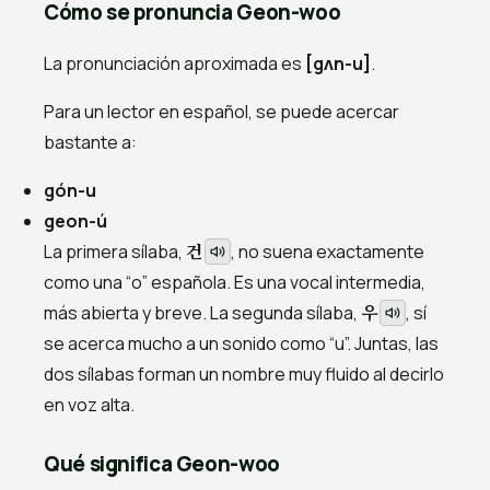
Cómo se pronuncia Geon-woo
La pronunciación aproximada es
[gʌn-u]
.
Para un lector en español, se puede acercar
bastante a:
gón-u
geon-ú
건
La primera sílaba,
, no suena exactamente
como una “o” española. Es una vocal intermedia,
우
más abierta y breve. La segunda sílaba,
, sí
se acerca mucho a un sonido como “u”. Juntas, las
dos sílabas forman un nombre muy fluido al decirlo
en voz alta.
Qué significa Geon-woo