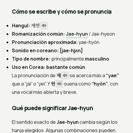
Cómo se escribe y cómo se pronuncia
재현
Hangul:
Romanización común:
Jae-hyun
/ Jae-hyeon
Pronunciación aproximada:
yae-hyón
Sonido en coreano:
[jae-hjʌn]
Tipo de nombre:
principalmente
masculino
Uso en Corea:
bastante común
재
La pronunciación de
se acerca más a
“yae”
현
que a “jai” o “yei”. Y
suena como
“hyón”
, con
una vocal más abierta y breve.
Qué puede significar Jae-hyun
El sentido exacto de
Jae-hyun
cambia según los
hanja elegidos. Algunas combinaciones pueden