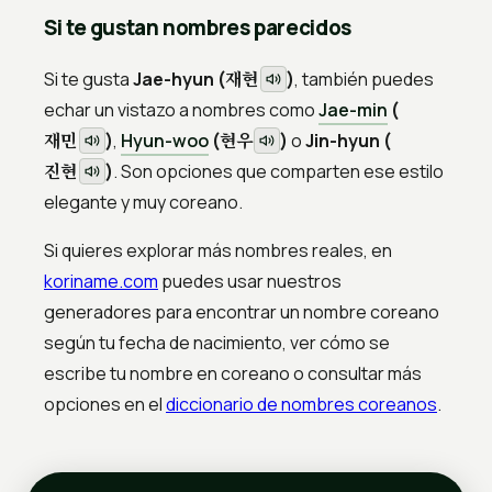
Si te gustan nombres parecidos
재현
Si te gusta
Jae-hyun (
)
, también puedes
echar un vistazo a nombres como
Jae-min
(
재민
현우
)
,
Hyun-woo
(
)
o
Jin-hyun (
진현
)
. Son opciones que comparten ese estilo
elegante y muy coreano.
Si quieres explorar más nombres reales, en
koriname.com
puedes usar nuestros
generadores para encontrar un nombre coreano
según tu fecha de nacimiento, ver cómo se
escribe tu nombre en coreano o consultar más
opciones en el
diccionario de nombres coreanos
.