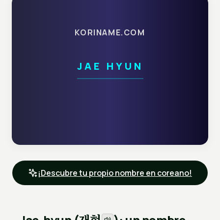
KORINAME.COM
JAE HYUN
¡Descubre tu propio nombre en coreano!
재현
Jae-hyun (
): un nombre