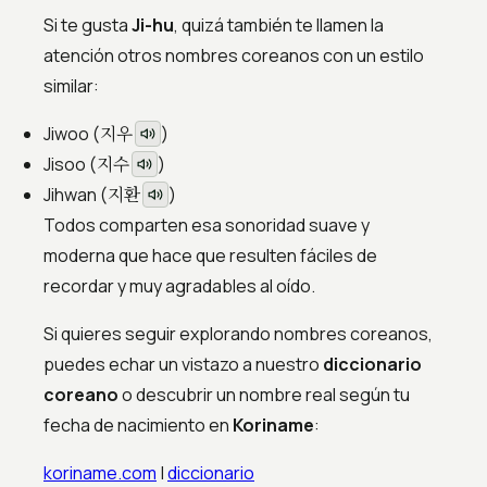
Si te gusta
Ji-hu
, quizá también te llamen la
atención otros nombres coreanos con un estilo
similar:
지우
Jiwoo (
)
지수
Jisoo (
)
지환
Jihwan (
)
Todos comparten esa sonoridad suave y
moderna que hace que resulten fáciles de
recordar y muy agradables al oído.
Si quieres seguir explorando nombres coreanos,
puedes echar un vistazo a nuestro
diccionario
coreano
o descubrir un nombre real según tu
fecha de nacimiento en
Koriname
:
koriname.com
|
diccionario