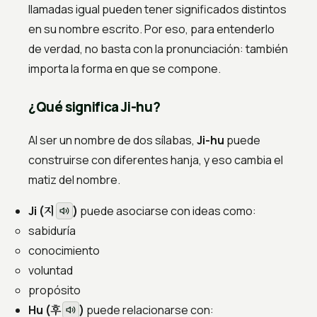
llamadas igual pueden tener significados distintos
en su nombre escrito. Por eso, para entenderlo
de verdad, no basta con la pronunciación: también
importa la forma en que se compone.
¿Qué significa Ji-hu?
Al ser un nombre de dos sílabas,
Ji-hu
puede
construirse con diferentes hanja, y eso cambia el
matiz del nombre.
지
Ji (
)
puede asociarse con ideas como:
sabiduría
conocimiento
voluntad
propósito
후
Hu (
)
puede relacionarse con: