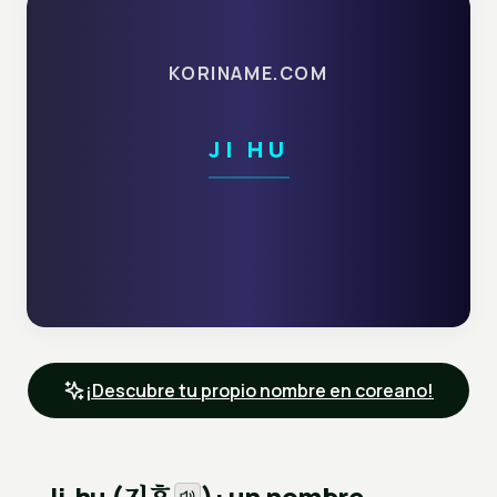
KORINAME.COM
JI HU
¡Descubre tu propio nombre en coreano!
지후
Ji-hu (
): un nombre