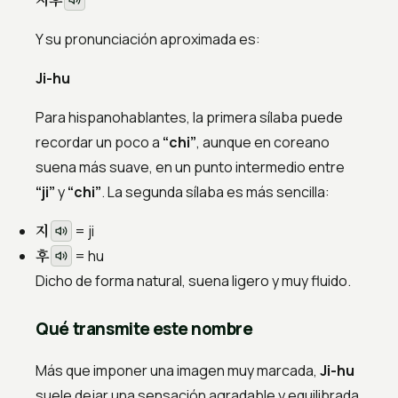
Y su pronunciación aproximada es:
Ji-hu
Para hispanohablantes, la primera sílaba puede
recordar un poco a
“chi”
, aunque en coreano
suena más suave, en un punto intermedio entre
“ji”
y
“chi”
. La segunda sílaba es más sencilla:
지
= ji
후
= hu
Dicho de forma natural, suena ligero y muy fluido.
Qué transmite este nombre
Más que imponer una imagen muy marcada,
Ji-hu
suele dejar una sensación agradable y equilibrada.