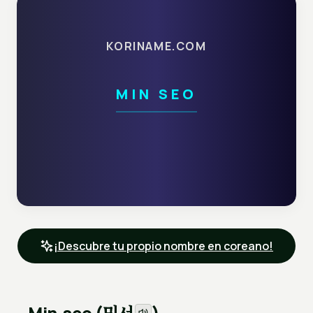
KORINAME.COM
MIN SEO
¡Descubre tu propio nombre en coreano!
민서
Min-seo (
)