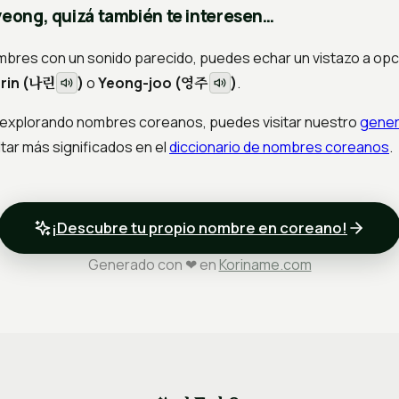
yeong, quizá también te interesen…
nombres con un sonido parecido, puedes echar un vistazo a o
나린
영주
rin (
)
o
Yeong-joo (
)
.
ir explorando nombres coreanos, puedes visitar nuestro
gener
tar más significados en el
diccionario de nombres coreanos
.
¡Descubre tu propio nombre en coreano!
Generado con ❤ en
Koriname.com