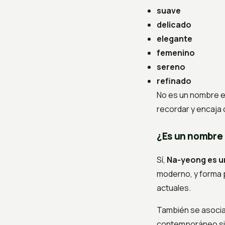
suave
delicado
elegante
femenino
sereno
refinado
No es un nombre est
recordar y encaja 
¿Es un nombre
Sí,
Na-yeong es u
moderno, y forma 
actuales.
También se asocia
contemporáneo sin 