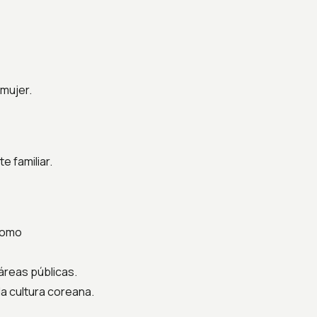
 mujer.
e familiar.
 como
áreas públicas.
la cultura coreana.