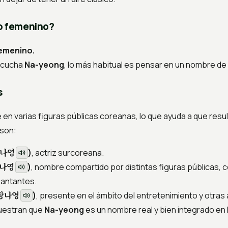
o femenino?
emenino.
scucha
Na-yeong
, lo más habitual es pensar en un nombre de
s
en varias figuras públicas coreanas, lo que ayuda a que result
son:
나영
)
, actriz surcoreana.
나영
)
, nombre compartido por distintas figuras públicas,
antantes.
장나영
)
, presente en el ámbito del entretenimiento y otras 
uestran que
Na-yeong
es un nombre real y bien integrado en 