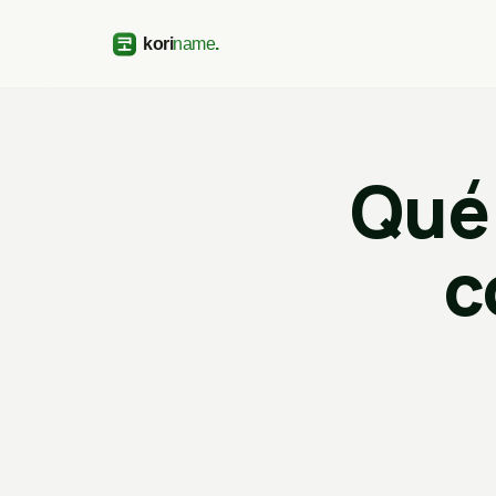
Qué 
c