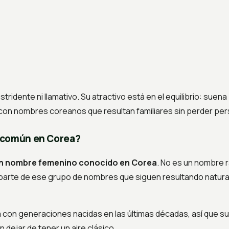
ridente ni llamativo. Su atractivo está en el equilibrio: suena 
con nombres coreanos que resultan familiares sin perder per
 común en Corea?
n nombre femenino conocido en Corea
. No es un nombre 
parte de ese grupo de nombres que siguen resultando natur
 con generaciones nacidas en las últimas décadas, así que s
dejar de tener un aire clásico.