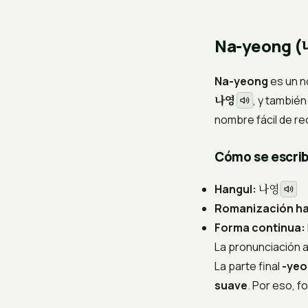
Na-yeong (
Na-yeong
es un n
나영
, y tambié
nombre fácil de r
Cómo se escrib
나영
Hangul:
Romanización ha
Forma continua:
La pronunciación 
La parte final
-yeo
suave
. Por eso, 