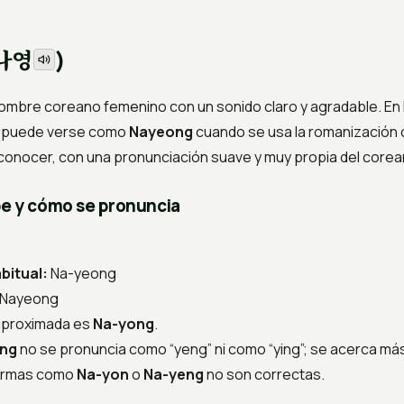
나영
)
ombre coreano femenino con un sonido claro y agradable. En 
n puede verse como
Nayeong
cuando se usa la romanización c
econocer, con una pronunciación suave y muy propia del corea
e y cómo se pronuncia
bitual:
Na-yeong
Nayeong
aproximada es
Na-yong
.
ng
no se pronuncia como “yeng” ni como “ying”; se acerca má
formas como
Na-yon
o
Na-yeng
no son correctas.