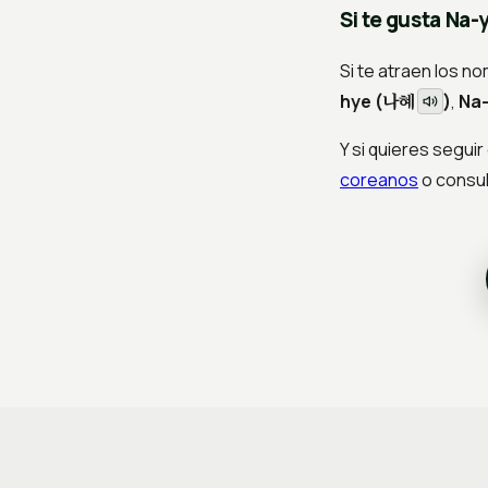
Si te gusta Na-
Si te atraen los 
나혜
hye (
)
,
Na-
Y si quieres segu
coreanos
o consul