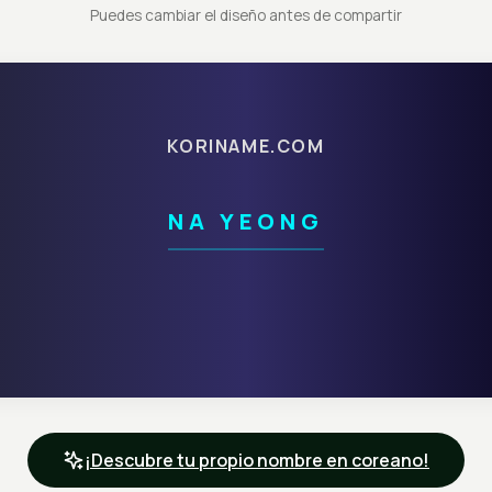
Puedes cambiar el diseño antes de compartir
KORINAME.COM
NA YEONG
¡Descubre tu propio nombre en coreano!