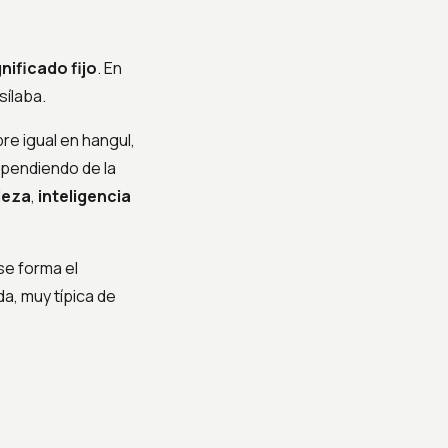
nificado fijo
. En
sílaba.
e igual en hangul,
ependiendo de la
leza
,
inteligencia
se forma el
a, muy típica de