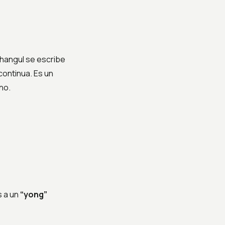
hangul se escribe
ontinua. Es un
no.
s a un
“yong”