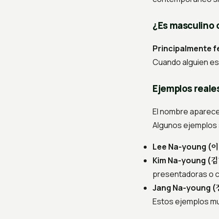
¿Es masculino 
Principalmente f
Cuando alguien e
Ejemplos reale
El nombre aparece 
Algunos ejemplos 
이
Lee Na-young (
김
Kim Na-young (
presentadoras o c
Jang Na-young (
Estos ejemplos m