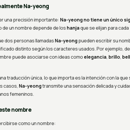
realmente Na-yeong
er una precisión importante:
Na-yeong no tiene un único sig
do de un nombre depende de los
hanja
que se elijan para cada 
que dos personas llamadas
Na-yeong
pueden escribir su nombr
ificado distinto según los caracteres usados. Por ejemplo, d
nombre puede asociarse con ideas como
elegancia
,
brillo
,
bel
na traducción única, lo que importa es la intención con la que 
s casos,
Na-yeong
transmite una sensación delicada y cuidad
anos femeninos.
 este nombre
rcibirse como un nombre: