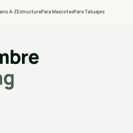
ario A-Z
Estructura
Para Mascotas
Para Tatuajes
ombre
ng