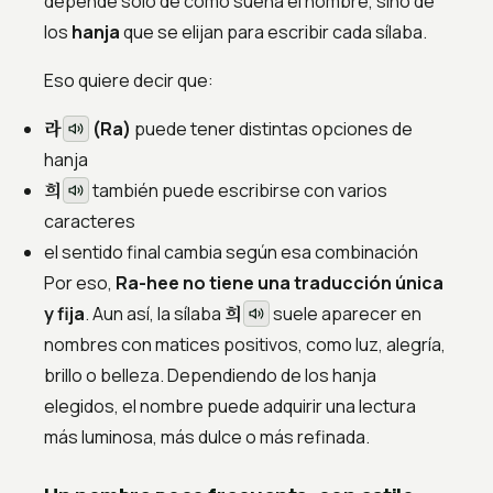
depende solo de cómo suena el nombre, sino de
los
hanja
que se elijan para escribir cada sílaba.
Eso quiere decir que:
라
(Ra)
puede tener distintas opciones de
hanja
희
también puede escribirse con varios
caracteres
el sentido final cambia según esa combinación
Por eso,
Ra-hee no tiene una traducción única
희
y fija
. Aun así, la sílaba
suele aparecer en
nombres con matices positivos, como luz, alegría,
brillo o belleza. Dependiendo de los hanja
elegidos, el nombre puede adquirir una lectura
más luminosa, más dulce o más refinada.