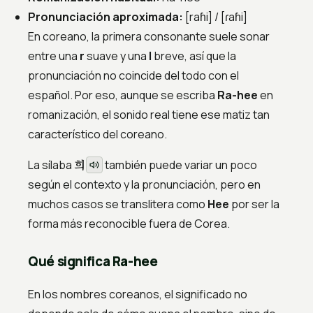
Pronunciación aproximada:
[raɦi] / [ɾaɦi]
En coreano, la primera consonante suele sonar
entre una
r
suave y una
l
breve, así que la
pronunciación no coincide del todo con el
español. Por eso, aunque se escriba
Ra-hee
en
romanización, el sonido real tiene ese matiz tan
característico del coreano.
희
La sílaba
también puede variar un poco
según el contexto y la pronunciación, pero en
muchos casos se translitera como
Hee
por ser la
forma más reconocible fuera de Corea.
Qué significa Ra-hee
En los nombres coreanos, el significado no