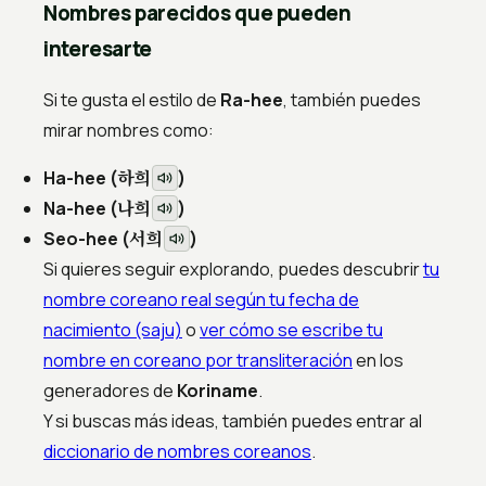
Nombres parecidos que pueden
interesarte
Si te gusta el estilo de
Ra-hee
, también puedes
mirar nombres como:
하희
Ha-hee (
)
나희
Na-hee (
)
서희
Seo-hee (
)
Si quieres seguir explorando, puedes descubrir
tu
nombre coreano real según tu fecha de
nacimiento (saju)
o
ver cómo se escribe tu
nombre en coreano por transliteración
en los
generadores de
Koriname
.
Y si buscas más ideas, también puedes entrar al
diccionario de nombres coreanos
.