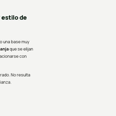
 estilo de
do una base muy
anja
que se elijan
elacionarse con
rado. No resulta
ianza.