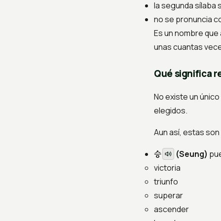
la segunda sílaba
no se pronuncia co
Es un nombre que 
unas cuantas veces
Qué significa 
No existe un único
elegidos.
Aun así, estas son
승
(Seung)
pue
victoria
triunfo
superar
ascender