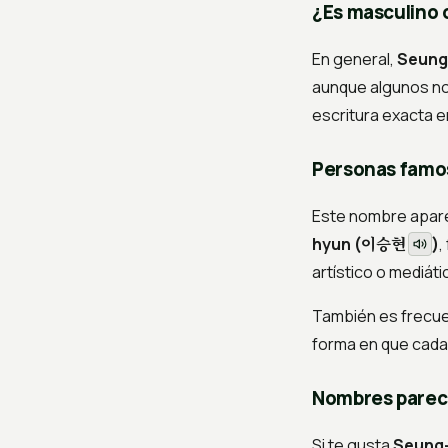
¿Es masculino 
En general,
Seung
aunque algunos no
escritura exacta e
Personas famo
Este nombre apare
이승현
hyun (
)
,
artístico o mediáti
También es frecue
forma en que cada 
Nombres pareci
Si te gusta
Seung-