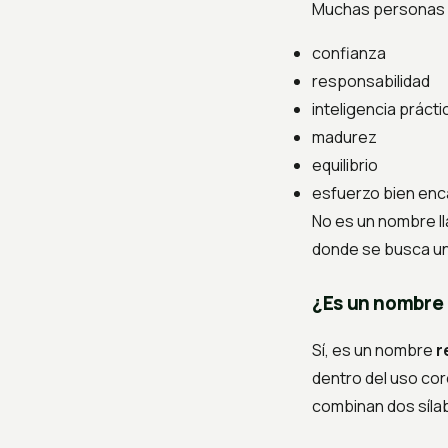
Muchas personas l
confianza
responsabilidad
inteligencia prácti
madurez
equilibrio
esfuerzo bien en
No es un nombre ll
donde se busca un
¿Es un nombre
Sí, es un nombre
r
dentro del uso co
combinan dos sílab