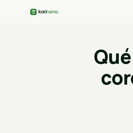
Qué 
co