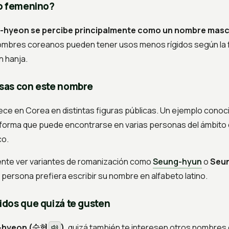
o femenino?
-hyeon se percibe principalmente como un nombre masc
mbres coreanos pueden tener usos menos rígidos según la fa
n hanja.
sas con este nombre
ce en Corea en distintas figuras públicas. Un ejemplo conoc
 forma que puede encontrarse en varias personas del ámbito 
co.
nte ver variantes de romanización como
Seung-hyun
o
Seu
persona prefiera escribir su nombre en alfabeto latino.
dos que quizá te gusten
승현
hyeon (
)
, quizá también te interesen otros nombres