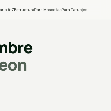
ario A-Z
Estructura
Para Mascotas
Para Tatuajes
ombre
eon