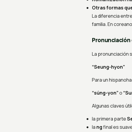
Otras formas que
La diferencia entr
familia. En coreano
Pronunciación
La pronunciación s
“Seung-hyon”
Para un hispanoha
“súng-yon”
o
“Su
Algunas claves úti
la primera parte
S
la
ng
final es suav