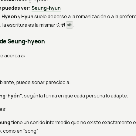
 puedes ver:
Seung-hyun
e
Hyeon
y
Hyun
suele deberse a la romanización o a la prefer
승현
, la escritura es la misma:
.
 de Seung-hyeon
e acerca a:
blante, puede sonar parecido a:
ng-hyón”
, según la forma en que cada persona lo adapte.
les:
eung
tiene un sonido intermedio que no existe exactamente 
e, como en “song”