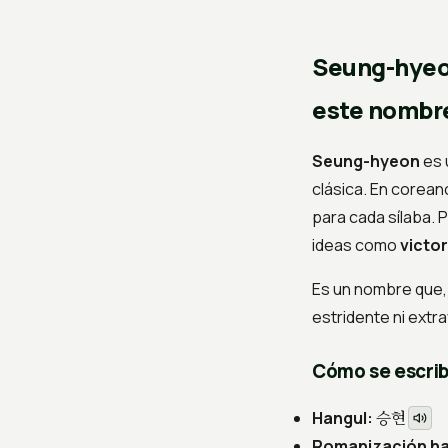
Seung-hyeo
este nombr
Seung-hyeon
es 
clásica. En corea
para cada sílaba. 
ideas como
victor
Es un nombre que, 
estridente ni extr
Cómo se escri
승현
Hangul:
Romanización ha