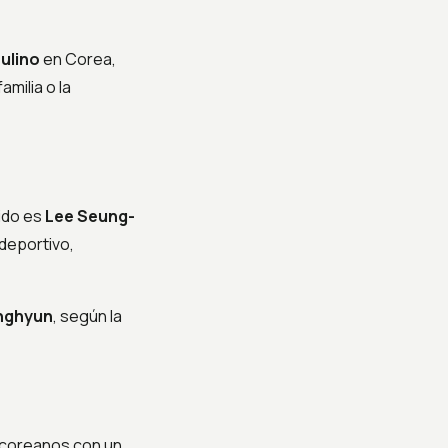
ulino
en Corea,
milia o la
ido es
Lee Seung-
deportivo,
nghyun
, según la
 coreanos con un