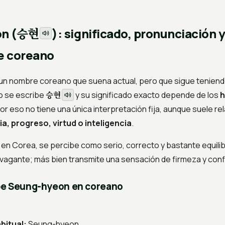
승현
n (
): significado, pronunciación y
e coreano
un nombre coreano que suena actual, pero que sigue tenien
승현
no se escribe
y su significado exacto depende de los
h
Por eso no tiene una única interpretación fija, aunque suele r
ia, progreso, virtud o inteligencia
.
en Corea, se percibe como serio, correcto y bastante equilib
avagante; más bien transmite una sensación de firmeza y conf
be Seung-hyeon en coreano
bitual:
Seung-hyeon