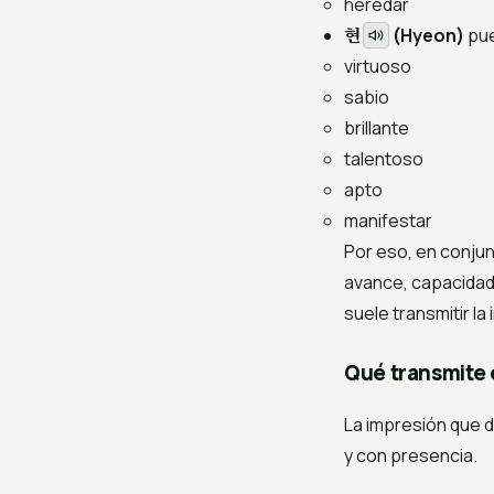
heredar
현
(Hyeon)
pue
virtuoso
sabio
brillante
talentoso
apto
manifestar
Por eso, en conju
avance, capacidad 
suele transmitir l
Qué transmite
La impresión que 
y con presencia.