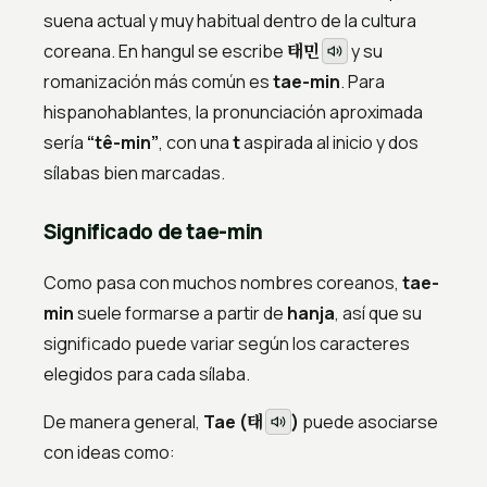
suena actual y muy habitual dentro de la cultura
태민
coreana. En hangul se escribe
y su
romanización más común es
tae-min
. Para
hispanohablantes, la pronunciación aproximada
sería
“tê-min”
, con una
t
aspirada al inicio y dos
sílabas bien marcadas.
Significado de tae-min
Como pasa con muchos nombres coreanos,
tae-
min
suele formarse a partir de
hanja
, así que su
significado puede variar según los caracteres
elegidos para cada sílaba.
태
De manera general,
Tae (
)
puede asociarse
con ideas como: