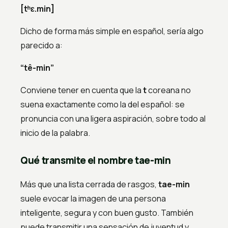
[tʰɛ.min]
Dicho de forma más simple en español, sería algo
parecido a:
“tê-min”
Conviene tener en cuenta que la
t
coreana no
suena exactamente como la del español: se
pronuncia con una ligera aspiración, sobre todo al
inicio de la palabra.
Qué transmite el nombre tae-min
Más que una lista cerrada de rasgos,
tae-min
suele evocar la imagen de una persona
inteligente, segura y con buen gusto. También
puede transmitir una sensación de juventud y